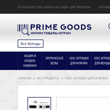
Открытие секс-шопа как идея для бизнеса!
Услови
Все бренды
АКЦИИ И
ЭРОТИЧЕСКОЕ
СЕКС ИГРУШКИ
СЕКС ИГРУШ
СКИДКИ,
БЕЛЬЕ
ДЛЯ МУЖЧИН
ДЛЯ ЖЕНЩ
НОВИНКИ
ГЛАВНАЯ
ВСЕ ПРОДУКТЫ
СЕКС ИГРУШКИ ДЛЯ МУЖЧИН