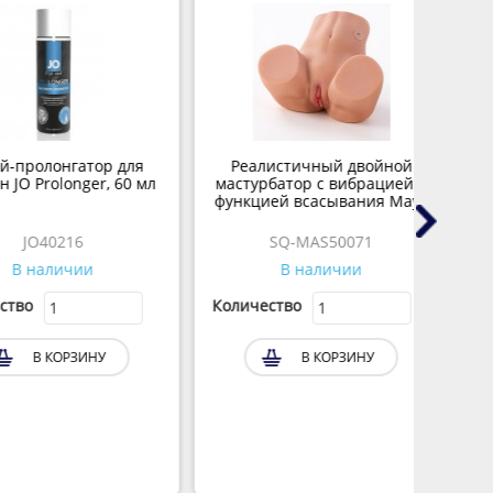
олонгатор для
Реалистичный двойной
Реал
Prolonger, 60 мл
мастурбатор с вибрацией и
в ви
функцией всасывания Maya
O40216
SQ-MAS50071
наличии
В наличии
Количество
Колич
В КОРЗИНУ
В КОРЗИНУ