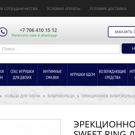
я сотрудничества
Условия оплаты
Условия доставки
+7 706 410 15 12
ЗАКАЗАТЬ 
Написать нам в whatsapp
Н
КИ
СЕКС ИГРУШКИ
ИНТИМНЫЕ
ВОЗБУЖДАЮЩИЕ
ИГ
ИГРУШКИ БДСМ
ИН
ДЛЯ ДВОИХ
СМАЗКИ
СРЕДСТВА
КОЛЬЦА ДЛЯ ЧЛЕНА
ВИБРОКОЛЬЦА
ЭРЕКЦИОННОЕ ВИБРОКОЛЬЦО
ЭРЕКЦИОННО
SWEET RING 