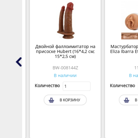
нный
Двойной фаллоимитатор на
Мастурбатор Flesh
для
присоске Hubert (16*4,2 см;
Eliza Ibarra Ether
15*2,5 см)
BW-008144Z
11826
В наличии
В налич
Количество
Количество
В КОРЗИНУ
В КОР