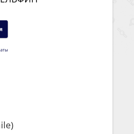
я
латы
le)