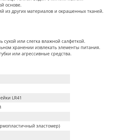
ой основе.
лий из других материалов и окрашенных тканей.
ь сухой или слегка влажной салфеткой.
льном хранении извлекать элементы питания.
губки или агрессивные средства.
рейки LR41
й
ермопластичный эластомер)