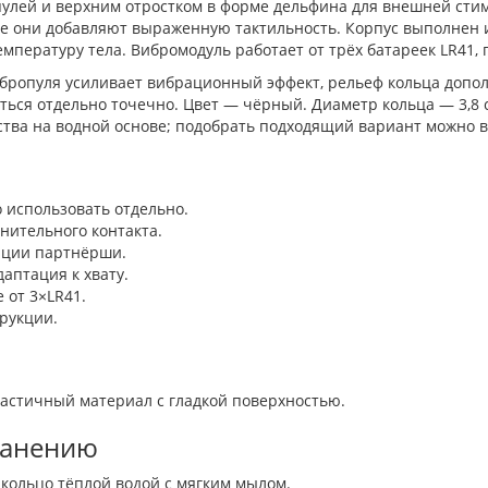
пулей и верхним отростком в форме дельфина для внешней сти
 они добавляют выраженную тактильность. Корпус выполнен и
мпературу тела. Вибромодуль работает от трёх батареек LR41,
бропуля усиливает вибрационный эффект, рельеф кольца допо
ться отдельно точечно. Цвет — чёрный. Диаметр кольца — 3,8 
ства на водной основе; подобрать подходящий вариант можно 
 использовать отдельно.
нительного контакта.
яции партнёрши.
аптация к хвату.
 от 3×LR41.
рукции.
ластичный материал с гладкой поверхностью.
ранению
кольцо тёплой водой с мягким мылом.