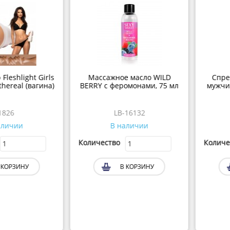
light Girls
Массажное масло WILD
Спрей-пр
eal (вагина)
BERRY с феромонами, 75 мл
мужчин JO 
LB-16132
J
ии
В наличии
В 
Количество
Количество
ЗИНУ
В КОРЗИНУ