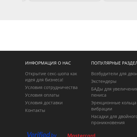
ИНФОРМАЦИЯ О НАС
ПОПУЛЯРНЫЕ РАЗДЕ
Открытие секс-шопа как
Возбудители для дво
идея для бизнеса!
Экстендеры
Условия сотрудничества
БАДы для увеличени
Условия оплаты
пениса
Условия доставки
Эрекционные кольца
вибрации
Контакты
Насадки для двойног
проникновения