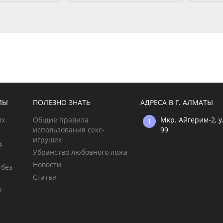
ЛЫ
ПОЛЕЗНО ЗНАТЬ
АДРЕСА В Г. АЛМАТЫ
их
Общие правила
Мкр. Айгерим-2, 
использования секс-
99
игрушек
я
Убранство любовного ложа
Новости
 без
Статьи
о