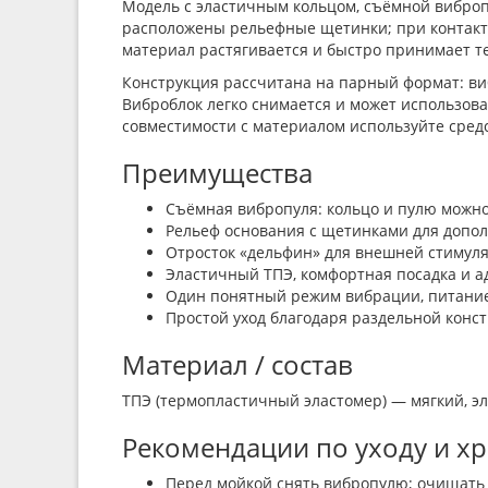
Модель с эластичным кольцом, съёмной вибро
расположены рельефные щетинки; при контакте
материал растягивается и быстро принимает те
Конструкция рассчитана на парный формат: ви
Виброблок легко снимается и может использова
совместимости с материалом используйте сред
Преимущества
Съёмная вибропуля: кольцо и пулю можно
Рельеф основания с щетинками для допол
Отросток «дельфин» для внешней стимул
Эластичный ТПЭ, комфортная посадка и ад
Один понятный режим вибрации, питание
Простой уход благодаря раздельной конст
Материал / состав
ТПЭ (термопластичный эластомер) — мягкий, э
Рекомендации по уходу и х
Перед мойкой снять вибропулю; очищать 