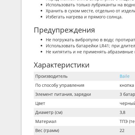
Использовать только лубриканты на водн
Хранить в сухом месте, отдельно от изде
Избегать нагрева и прямого солнца.
Предупреждения
Не погружать вибропулю в воду; протират
Использовать батарейки LR41; при длите
Не кипятить и не применять абразивные 
Характеристики
Производитель
Baile
По способу управления
кнопка
Элемент питания, зарядки
3 бата
Цвет
черны
Диаметр (см)
3,8
Материал
ТПЭ (т
Вес (грамм)
22