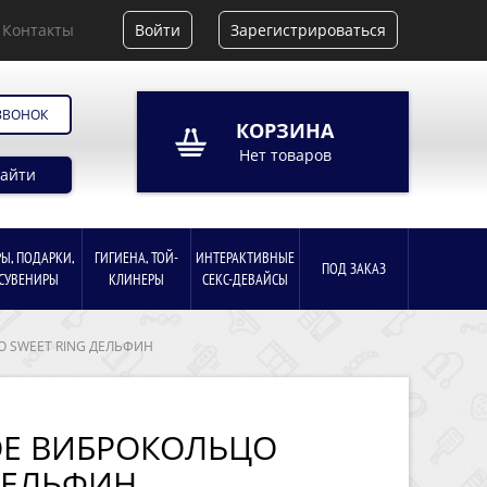
Контакты
Войти
Зарегистрироваться
ЗВОНОК
КОРЗИНА
Нет товаров
айти
РЫ, ПОДАРКИ,
ГИГИЕНА, ТОЙ-
ИНТЕРАКТИВНЫЕ
ПОД ЗАКАЗ
СУВЕНИРЫ
КЛИНЕРЫ
СЕКС-ДЕВАЙСЫ
 SWEET RING ДЕЛЬФИН
Е ВИБРОКОЛЬЦО
ДЕЛЬФИН