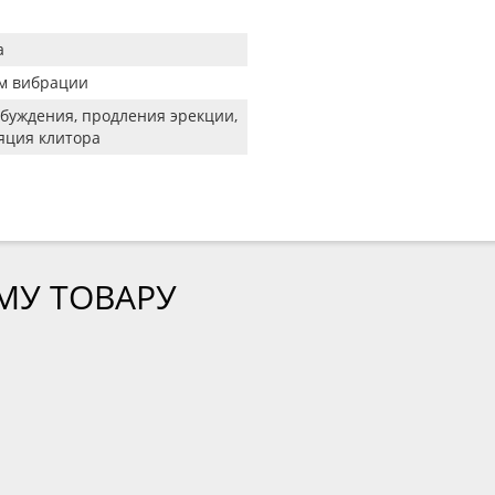
а
м вибрации
збуждения, продления эрекции,
яция клитора
МУ ТОВАРУ