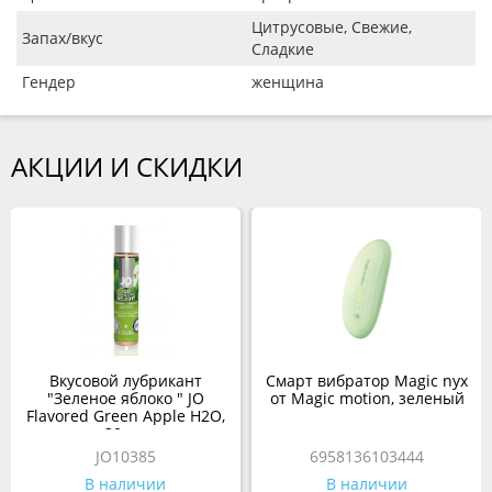
Цитрусовые, Свежие,
Запах/вкус
Сладкие
Гендер
женщина
АКЦИИ И СКИДКИ
Вкусовой лубрикант
Смарт вибратор Magic nyx
"Зеленое яблоко " JO
от Magic motion, зеленый
Flavored Green Apple H2O,
30 мл
JO10385
6958136103444
В наличии
В наличии