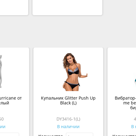
rricane от
Купальник Glitter Push Up
Вибратор-
елый
Black (L)
me ber
би
50
DY3416-1(L)
4
ии
В наличии
В 