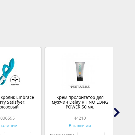
кролик Embrace
Крем пролонгатор для
ry Satisfyer,
мужчин Delay RHINO LONG
М
рюзовый
POWER 50 мл.
036595
44210
наличии
В наличии