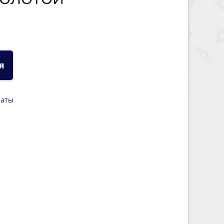
Й
я
латы