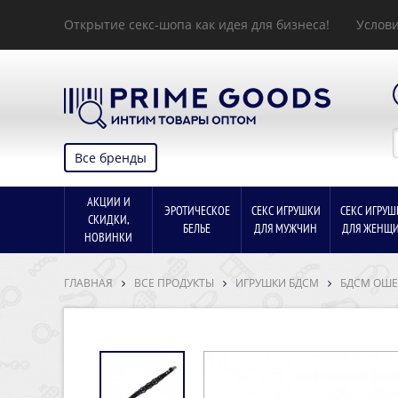
Открытие секс-шопа как идея для бизнеса!
Услови
Все бренды
АКЦИИ И
ЭРОТИЧЕСКОЕ
СЕКС ИГРУШКИ
СЕКС ИГРУШ
СКИДКИ,
БЕЛЬЕ
ДЛЯ МУЖЧИН
ДЛЯ ЖЕНЩ
НОВИНКИ
ГЛАВНАЯ
ВСЕ ПРОДУКТЫ
ИГРУШКИ БДСМ
БДСМ ОШ