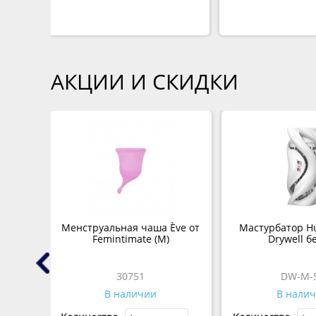
АКЦИИ И СКИДКИ
ape
Менструальная чаша Ève от
Мастурбатор Hu
Femintimate (M)
Drywell б
30751
DW-M-
В наличии
В налич