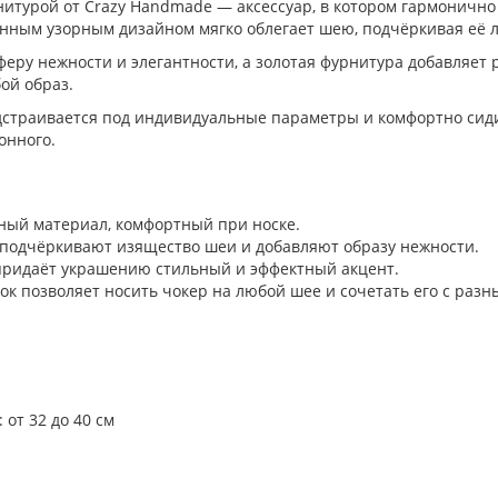
нитурой от Сrazy Handmade — аксессуар, в котором гармонично
анным узорным дизайном мягко облегает шею, подчёркивая её л
еру нежности и элегантности, а золотая фурнитура добавляет
ой образ.
дстраивается под индивидуальные параметры и комфортно сиди
онного.
ый материал, комфортный при носке.
подчёркивают изящество шеи и добавляют образу нежности.
придаёт украшению стильный и эффектный акцент.
 позволяет носить чокер на любой шее и сочетать его с разн
от 32 до 40 см