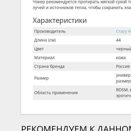
Чокер рекомендуется протирать мягкой сухой тк
лучей и источников тепла, чтобы сохранить эла
Характеристики
Производитель
Crazy 
Длина (см)
44
Цвет
черны
Материал
кожа
Страна бренда
Россия
универ
Размер
размер)
BDSM, 
Область применения
эротич
РЕКОМЕНДУЕМ К ДАННО