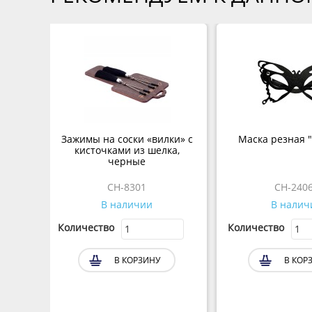
Зажимы на соски «вилки» с
Маска резная 
кисточками из шелка,
черные
CH-8301
CH-240
В наличии
В налич
Количество
Количество
В КОРЗИНУ
В КОР