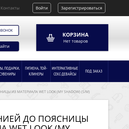
Контакты
Войти
Зарегистрироваться
ЗВОНОК
КОРЗИНА
Нет товаров
айти
РЫ, ПОДАРКИ,
ГИГИЕНА, ТОЙ-
ИНТЕРАКТИВНЫЕ
ПОД ЗАКАЗ
СУВЕНИРЫ
КЛИНЕРЫ
СЕКС-ДЕВАЙСЫ
НИЦЫ ИЗ МАТЕРИАЛА WET LOOK (MY SHADOW) (S/M)
НИЕЙ ДО ПОЯСНИЦЫ
А WET LOOK (MY