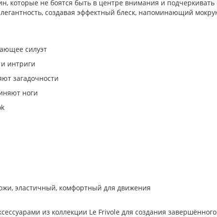
щин, которые не боятся быть в центре внимания и подчеркивать
и элегантность, создавая эффектный блеск, напоминающий мокру
вающее силуэт
 и интриги
яют загадочности
линяют ноги
ok
ожи, эластичный, комфортный для движения
ксессуарами из коллекции Le Frivole для создания завершённог