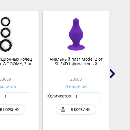
кционных колец
Анальный плаг Model 2 от
Боди
т WOOOMY, 3 шт
SILEXD L фиолетовый
ра
33689
23083
наличии
В наличии
Количество
Колич
В КОРЗИНУ
В КОРЗИНУ