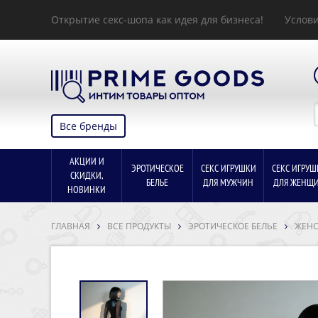
Открытие секс-шопа как идея для бизнеса!
Услови
Все бренды
АКЦИИ И
ЭРОТИЧЕСКОЕ
СЕКС ИГРУШКИ
СЕКС ИГРУШ
СКИДКИ,
БЕЛЬЕ
ДЛЯ МУЖЧИН
ДЛЯ ЖЕНЩ
НОВИНКИ
ГЛАВНАЯ
ВСЕ ПРОДУКТЫ
ЭРОТИЧЕСКОЕ БЕЛЬЕ
ЖЕНС