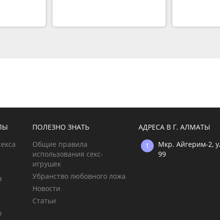
ЛЫ
ПОЛЕЗНО ЗНАТЬ
АДРЕСА В Г. АЛМАТЫ
секса
Общие правила
Мкр. Айгерим-2, 
использования секс-
99
игрушек
Убранство любовного ложа
я
Новости
Статьи
о