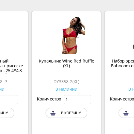
чный
Купальник Wine Red Ruffle
Набор эре
а присоске
(XL)
Babooom о
in, 25,4*4,8
сный
8LP
DY3358-2(XL)
ии
В наличии
В 
Количество
Количество
ЗИНУ
В КОРЗИНУ