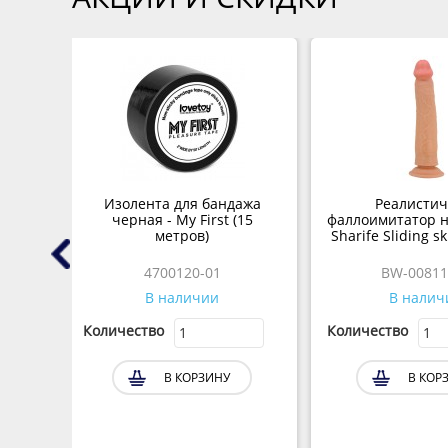
ster
Изолента для бандажа
Реалисти
ции
черная - My First (15
фаллоимитатор н
5 см
метров)
Sharife Sliding sk
см, теле
4700120-01
BW-00811
В наличии
В налич
Количество
Количество
В КОРЗИНУ
В КОР