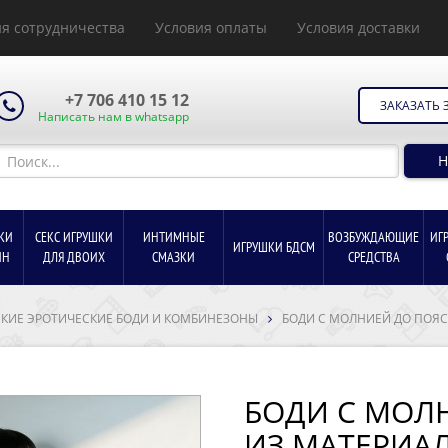
я сотрудничества
Условия оплаты
Условия доставки
+7 706 410 15 12
ЗАКАЗАТЬ 
Написать нам в whatsapp
Н
КИ
СЕКС ИГРУШКИ
ИНТИМНЫЕ
ВОЗБУЖДАЮЩИЕ
ИГ
ИГРУШКИ БДСМ
ИН
ДЛЯ ДВОИХ
СМАЗКИ
СРЕДСТВА
КИЕ ЭРОТИЧЕСКИЕ БОДИ И КОМБИНЕЗОНЫ
БОДИ С МОЛНИЕЙ ДО ПОЯС
БОДИ С МОЛ
ИЗ МАТЕРИАЛ