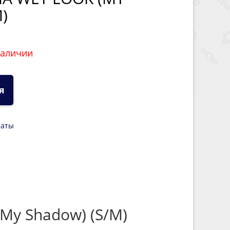
)
наличии
я
латы
(My Shadow) (S/M)