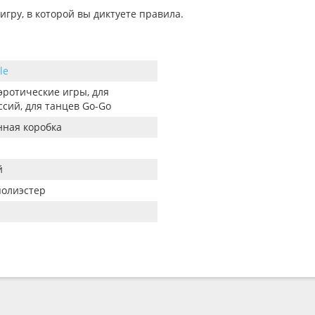
гру, в которой вы диктуете правила.
le
эротические игры, для
ссий, для танцев Go-Go
ная коробка
й
полиэстер