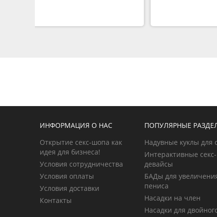
ИНФОРМАЦИЯ О НАС
ПОПУЛЯРНЫЕ РАЗДЕ
Открытие секс-шопа как
Надувные куклы для 
идея для бизнеса!
Интерактивные секс-
Условия сотрудничества
девайсы
Условия оплаты
БАДы для увеличени
пениса
Условия доставки
Насадки на член
Контакты
Насадки для двойног