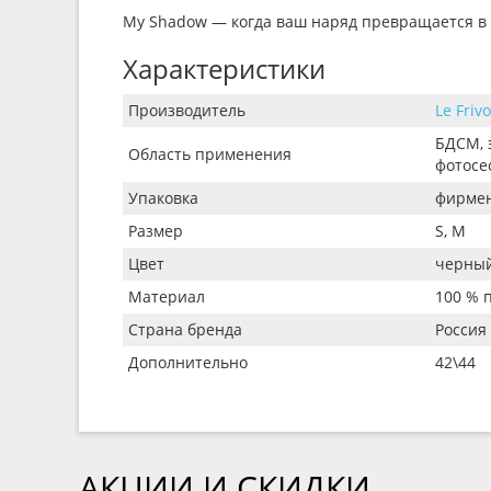
My Shadow — когда ваш наряд превращается в и
Характеристики
Производитель
Le Frivo
БДСМ, 
Область применения
фотосе
Упаковка
фирмен
Размер
S, M
Цвет
черны
Материал
100 % 
Страна бренда
Россия
Дополнительно
42\44
АКЦИИ И СКИДКИ