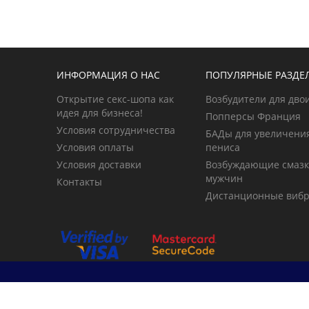
ИНФОРМАЦИЯ О НАС
ПОПУЛЯРНЫЕ РАЗДЕ
Открытие секс-шопа как
Возбудители для дво
идея для бизнеса!
Попперсы Франция
Условия сотрудничества
БАДы для увеличени
Условия оплаты
пениса
Условия доставки
Возбуждающие смазк
мужчин
Контакты
Дистанционные виб
© 2026 primegoods.kz