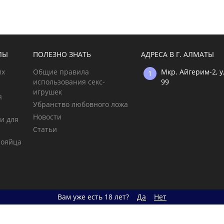
ЛЫ
ПОЛЕЗНО ЗНАТЬ
АДРЕСА В Г. АЛМАТЫ
их
Общие правила
Мкр. Айгерим-2, 
использования секс-
99
игрушек
я
Убранство любовного ложа
Новости
и для
Статьи
рояйца
Вам уже есть 18 лет?
Да
Нет