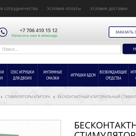
я сотрудничества
Условия оплаты
Условия доставки
+7 706 410 15 12
ЗАКАЗАТЬ 
Написать нам в whatsapp
Н
КИ
СЕКС ИГРУШКИ
ИНТИМНЫЕ
ВОЗБУЖДАЮЩИЕ
ИГ
ИГРУШКИ БДСМ
ИН
ДЛЯ ДВОИХ
СМАЗКИ
СРЕДСТВА
СТИМУЛЯТОРЫ КЛИТОРА
БЕСКОНТАКТНЫЙ КЛИТОРАЛЬНЫЙ СТИМУЛЯ
БЕСКОНТАКТ
СТИМУЛЯТОР 