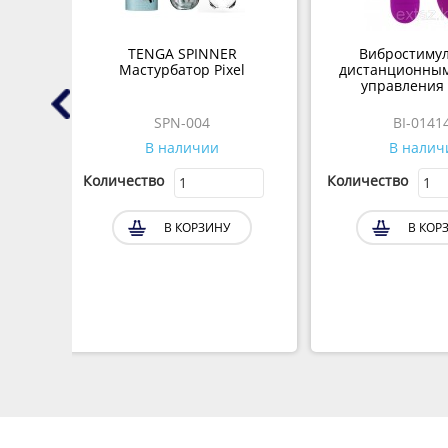
xie+
TENGA SPINNER
Вибростимул
Мастурбатор Pixel
дистанционным
управления (
SPN-004
BI-0141
В наличии
В налич
Количество
Количество
В КОРЗИНУ
В КОР