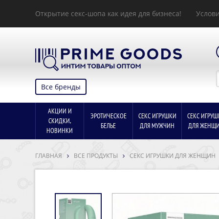
Открытие секс-шопа как идея для бизнеса!
Услови
Все бренды
АКЦИИ И
ЭРОТИЧЕСКОЕ
СЕКС ИГРУШКИ
СЕКС ИГРУШ
СКИДКИ,
БЕЛЬЕ
ДЛЯ МУЖЧИН
ДЛЯ ЖЕНЩ
НОВИНКИ
ГЛАВНАЯ
ВСЕ ПРОДУКТЫ
СЕКС ИГРУШКИ ДЛЯ ЖЕНЩИН