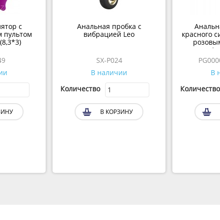
ятор с
Анальная пробка с
Анальн
 пультом
вибрацией Leo
красного с
8,3*3)
розовы
(р
49
SX-P024
PG000
ии
В наличии
В 
Количество
Количество
ЗИНУ
В КОРЗИНУ