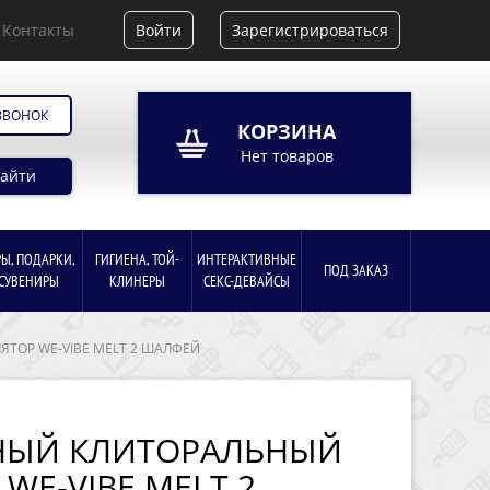
Контакты
Войти
Зарегистрироваться
ЗВОНОК
КОРЗИНА
Нет товаров
айти
РЫ, ПОДАРКИ,
ГИГИЕНА, ТОЙ-
ИНТЕРАКТИВНЫЕ
ПОД ЗАКАЗ
СУВЕНИРЫ
КЛИНЕРЫ
СЕКС-ДЕВАЙСЫ
ТОР WE-VIBE MELT 2 ШАЛФЕЙ
НЫЙ КЛИТОРАЛЬНЫЙ
WE-VIBE MELT 2