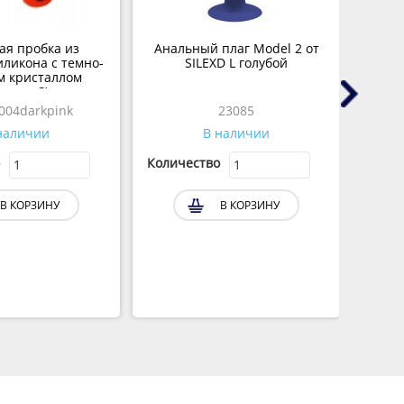
ая пробка из
Анальный плаг Model 2 от
У
иликона с темно-
SILEXD L голубой
л
м кристаллом
и
азмер S)
семе
004darkpink
23085
наличии
В наличии
Количество
Колич
В КОРЗИНУ
В КОРЗИНУ