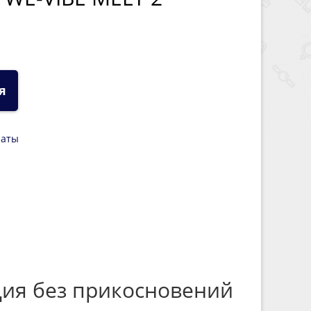
я
латы
ция без прикосновений