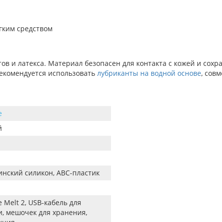
гким средством
ов и латекса. Материал безопасен для контакта с кожей и сохр
рекомендуется использовать
лубриканты на водной основе
, сов
e
й
нский силикон, ABC-пластик
 Melt 2, USB-кабель для
и, мешочек для хранения,