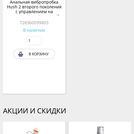
Анальная вибропробка
Hush 2 второго поколения
с управлением на
расстоянии от Lovense (S:
38*100 мм.)
728360599803
В наличии
В КОРЗИНУ
АКЦИИ И СКИДКИ