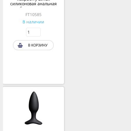
силиконовая анальная
пробка для ношения,
10.5х3.9 см
FT10585
В наличии
В КОРЗИНУ