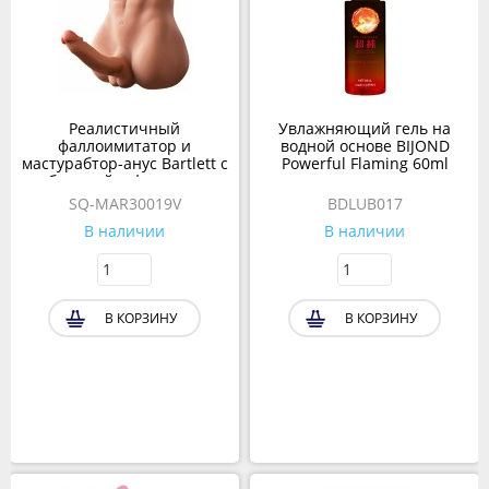
Реалистичный
Увлажняющий гель на
фаллоимитатор и
водной основе BIJOND
мастурабтор-анус Bartlett с
Powerful Flaming 60ml
вибрацией и фрикциями
SQ-MAR30019V
BDLUB017
В наличии
В наличии
В КОРЗИНУ
В КОРЗИНУ