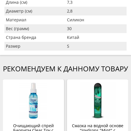
Длина (см)
7,3
Диаметр (см)
2,8
Материал
Силикон
Вес (грамм)
30
Страна бренда
Китай
Размер
S
РЕКОМЕНДУЕМ К ДАННОМУ ТОВАРУ
Очищающий спрей
Смазка на водной основе
Биоритм Clear Toy с
"Joydrops "Mint" с