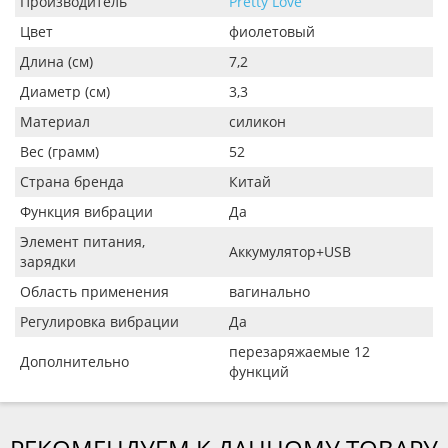
Производитель
Pretty Love
Цвет
фиолетовый
Длина (см)
7,2
Диаметр (см)
3,3
Материал
силикон
Вес (грамм)
52
Страна бренда
Китай
Функция вибрации
Да
Элемент питания,
Аккумулятор+USB
зарядки
Область применения
вагинально
Регулировка вибрации
Да
перезаряжаемые 12
Дополнительно
функций