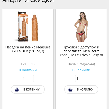
Насадка на пенис Pleasure
Трусики с доступом и
X-TENDER (18,5*4,3)
переплетением лент
красные Le Frivole Easy to
love (S/M, 42-44)
LV1053B
04849S/M(42-44)
В наличии
В наличии
В КОРЗИНУ
В КОРЗИНУ