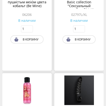
пушистым мехом цвета
Basic collection
кобальт (Be Mine)
"Сексуальный
полицейский" L-XL
06206
02797L/XL
В наличии
В наличии
В КОРЗИНУ
В КОРЗИНУ