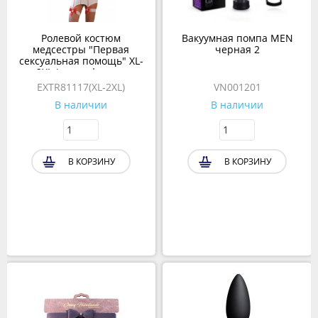
Ролевой костюм
Вакуумная помпа MEN
медсестры "Первая
черная 2
сексуальная помощь" XL-
2XL (халат, фартук,
головной убор, повязка)
EXTR81117(XL-2XL)
VN001201
В наличии
В наличии
В КОРЗИНУ
В КОРЗИНУ