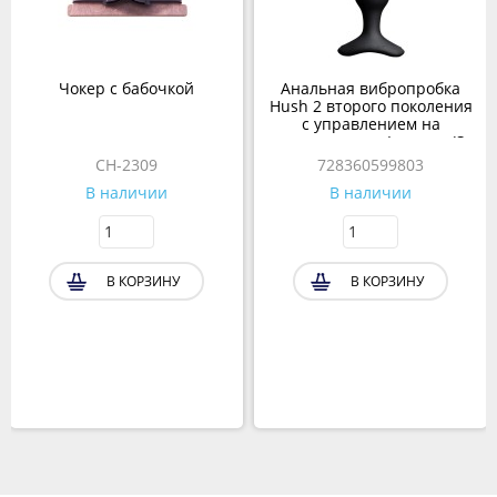
Чокер с бабочкой
Анальная вибропробка
Hush 2 второго поколения
с управлением на
расстоянии от Lovense (S:
38*100 мм.)
CH-2309
728360599803
В наличии
В наличии
В КОРЗИНУ
В КОРЗИНУ