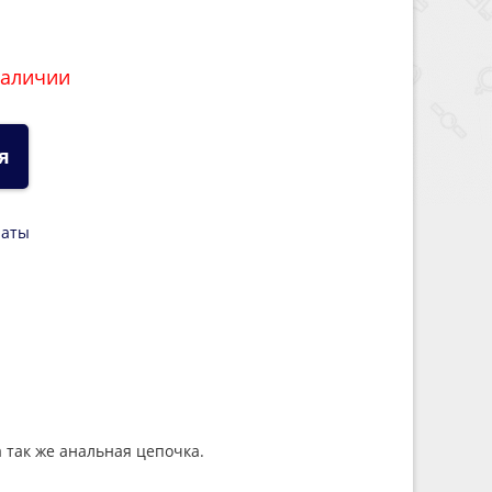
наличии
я
латы
 так же анальная цепочка.