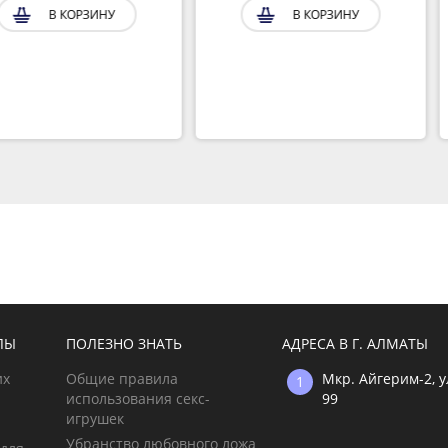
ЗИНУ
В КОРЗИНУ
ЛЫ
ПОЛЕЗНО ЗНАТЬ
АДРЕСА В Г. АЛМАТЫ
их
Общие правила
Мкр. Айгерим-2, 
использования секс-
99
игрушек
Убранство любовного ложа