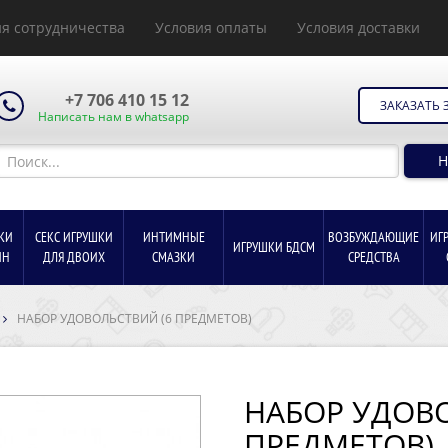
я сотрудничества
Условия оплаты
Условия доставки
+7 706 410 15 12
ЗАКАЗАТЬ 
Написать нам в whatsapp
Н
КИ
СЕКС ИГРУШКИ
ИНТИМНЫЕ
ВОЗБУЖДАЮЩИЕ
ИГ
ИГРУШКИ БДСМ
ИН
ДЛЯ ДВОИХ
СМАЗКИ
СРЕДСТВА
НАБОР УДОВОЛЬСТВИЙ (6 ПРЕДМЕТОВ)
НАБОР УДОВО
ПРЕДМЕТОВ)