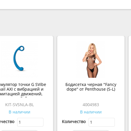
ая "Fancy
JOYDROPS Крем
Возбужда
use (S-L)
отбеливающий интимные
женщин Int
зоны 100 мл
3
318.0001
ии
В наличии
В 
Количество
Количество