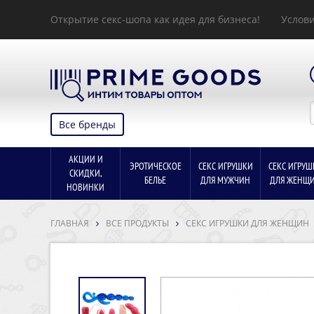
Открытие секс-шопа как идея для бизнеса!
Услови
Все бренды
АКЦИИ И
ЭРОТИЧЕСКОЕ
СЕКС ИГРУШКИ
СЕКС ИГРУШ
СКИДКИ,
БЕЛЬЕ
ДЛЯ МУЖЧИН
ДЛЯ ЖЕНЩ
НОВИНКИ
ГЛАВНАЯ
ВСЕ ПРОДУКТЫ
СЕКС ИГРУШКИ ДЛЯ ЖЕНЩИН