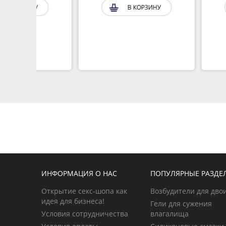
В КОРЗИНУ
В КОР
ИНФОРМАЦИЯ О НАС
ПОПУЛЯРНЫЕ РАЗДЕ
Открытие секс-шопа как
Возбудители для дво
идея для бизнеса!
Гели для сужения
Условия сотрудничества
влагалища