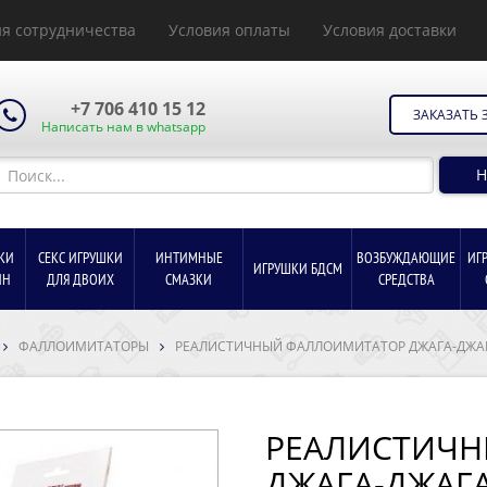
я сотрудничества
Условия оплаты
Условия доставки
+7 706 410 15 12
ЗАКАЗАТЬ 
Написать нам в whatsapp
Н
КИ
СЕКС ИГРУШКИ
ИНТИМНЫЕ
ВОЗБУЖДАЮЩИЕ
ИГ
ИГРУШКИ БДСМ
ИН
ДЛЯ ДВОИХ
СМАЗКИ
СРЕДСТВА
ФАЛЛОИМИТАТОРЫ
РЕАЛИСТИЧНЫЙ ФАЛЛОИМИТАТОР ДЖАГА-ДЖАГ
РЕАЛИСТИЧ
ДЖАГА-ДЖАГА