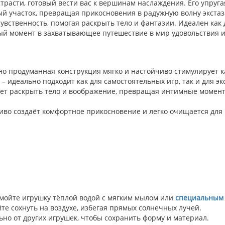
расти, готовый вести вас к вершинам наслаждения. Его упруга
й участок, превращая прикосновения в радужную волну экстаза
увственность, помогая раскрыть тело и фантазии. Идеален как д
й момент в захватывающее путешествие в мир удовольствия и
о продуманная конструкция мягко и настойчиво стимулирует к
– идеально подходит как для самостоятельных игр, так и для э
ет раскрыть тело и воображение, превращая интимные момен
иво создаёт комфортное прикосновение и легко очищается для
мойте игрушку тёплой водой с мягким мылом или
специальным
е сохнуть на воздухе, избегая прямых солнечных лучей.
льно от других игрушек, чтобы сохранить форму и материал.