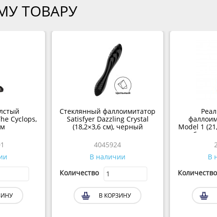
МУ ТОВАРУ
лстый
Стеклянный фаллоимитатор
Реа
he Cyclops,
Satisfyer Dazzling Crystal
фаллоим
см
(18,2×3,6 см), черный
Model 1 (21
бежевы
пл
1
4045924
ии
В наличии
В 
Количество
Количество
ЗИНУ
В КОРЗИНУ