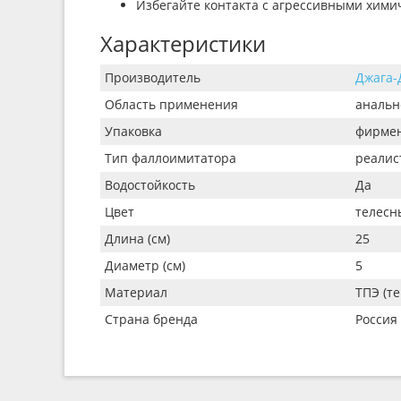
Избегайте контакта с агрессивными хими
Характеристики
Производитель
Джага-
Область применения
анальн
Упаковка
фирмен
Тип фаллоимитатора
реалис
Водостойкость
Да
Цвет
телесн
Длина (см)
25
Диаметр (см)
5
Материал
ТПЭ (т
Страна бренда
Россия