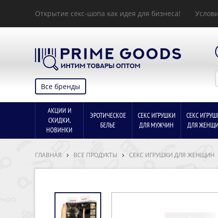
Открытие секс-шопа как идея для бизнеса!
Услови
Все бренды
АКЦИИ И
ЭРОТИЧЕСКОЕ
СЕКС ИГРУШКИ
СЕКС ИГРУШ
СКИДКИ,
БЕЛЬЕ
ДЛЯ МУЖЧИН
ДЛЯ ЖЕНЩ
НОВИНКИ
ГЛАВНАЯ
ВСЕ ПРОДУКТЫ
СЕКС ИГРУШКИ ДЛЯ ЖЕНЩИН