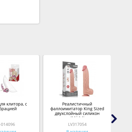
Скидк
ля клитора, с
Реалистичный
I
брацией
фаллоимитатор King Sized
двухслойный силикон
(36*6,6)
-014096
LV317054
наличии
В наличии