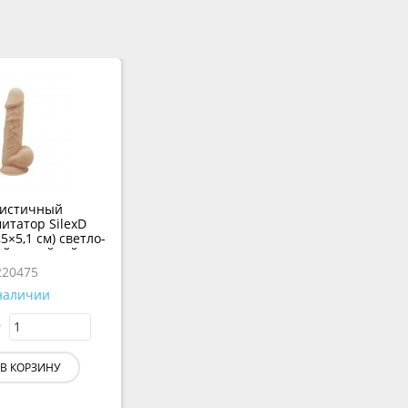
листичный
итатор SilexD
,5×5,1 см) светло-
й с двойной
отностью
220475
наличии
В КОРЗИНУ