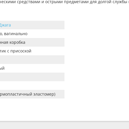
ческими средствами и острыми предметами для долгой службы 
Джага
о, вагинально
ная коробка
тик с присоской
ый
ермопластичный эластомер)