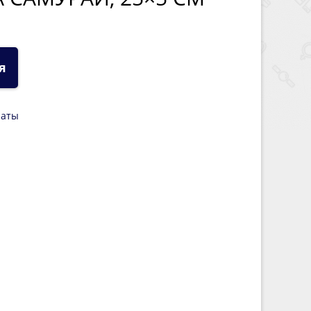
я
латы