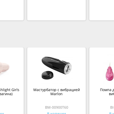
light Girls
Мастурбатор с вибрацией
Помпа д
вагина)
Marlon
ви
BM-00900T60
BI
ии
В наличии
В 