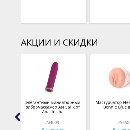
АКЦИИ И СКИДКИ
ной
Элегантный миниатюрный
Мастурбатор Flesh
вибромассажер AN Stalk от
Bonnie Blue (
Anasteisha
AN009
79658
В наличии
В налич