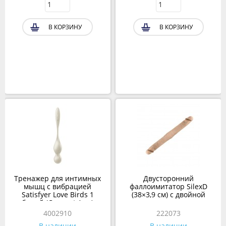
В КОРЗИНУ
В КОРЗИНУ
Тренажер для интимных
Двусторонний
мышц с вибрацией
фаллоимитатор SilexD
Satisfyer Love Birds 1
(38×3,9 см) с двойной
белый (Connect App)
плотностью
4002910
222073
В наличии
В наличии