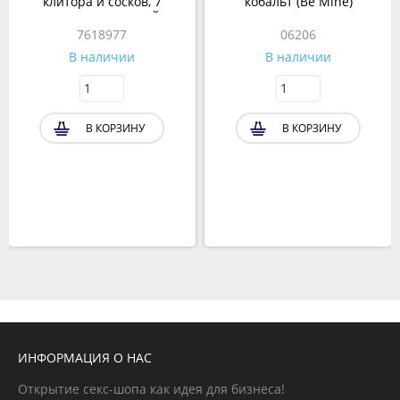
клитора и сосков, 7
кобальт (Be Mine)
режимов, розовый
7618977
06206
В наличии
В наличии
В КОРЗИНУ
В КОРЗИНУ
ИНФОРМАЦИЯ О НАС
Открытие секс-шопа как идея для бизнеса!