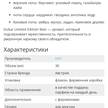
верхние ноты: бергамот, розовый перец, гальбанум,
лайм
ноты сердца: кардамон, гвоздика, ангелика, кедр
базовые ноты: амбра, мускус, ладан, гваяковое дерево
Dubai Limited Edition Man — аромат, который
подчёркивает мужественность, притягательность и
уверенную харизму своего обладателя.
Характеристики
Производитель
HOT
Объем (мл)
30
Страна бренда
Австрия
Упаковка
флакон, фирменная коробка
в качестве подарка;
Область применения
парфюм на каждый день
Дополнительно
с феромонами
Гендер
для мужчин