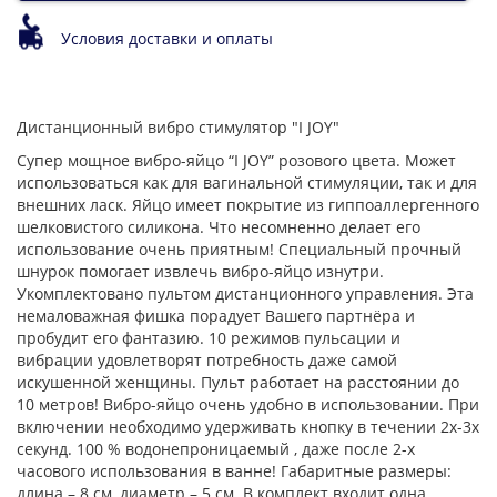
Условия доставки и оплаты
Дистанционный вибро стимулятор "I JOY"
Супер мощное вибро-яйцо “I JOY” розового цвета. Может
использоваться как для вагинальной стимуляции, так и для
внешних ласк. Яйцо имеет покрытие из гиппоаллергенного
шелковистого силикона. Что несомненно делает его
использование очень приятным! Специальный прочный
шнурок помогает извлечь вибро-яйцо изнутри.
Укомплектовано пультом дистанционного управления. Эта
немаловажная фишка порадует Вашего партнёра и
пробудит его фантазию. 10 режимов пульсации и
вибрации удовлетворят потребность даже самой
искушенной женщины. Пульт работает на расстоянии до
10 метров! Вибро-яйцо очень удобно в использовании. При
включении необходимо удерживать кнопку в течении 2х-3х
секунд. 100 % водонепроницаемый , даже после 2-х
часового использования в ванне! Габаритные размеры:
длина – 8 см, диаметр – 5 см. В комплект входит одна