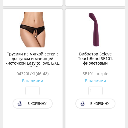
Трусики из мягкой сетки с
Вибратор Selove
доступом и манящей
TouchBend SE101,
кисточкой Easy to love, L/XL,
фиолетовый
46-48
04320L/XL(46-48)
SE101-purple
В наличии
В наличии
В КОРЗИНУ
В КОРЗИНУ