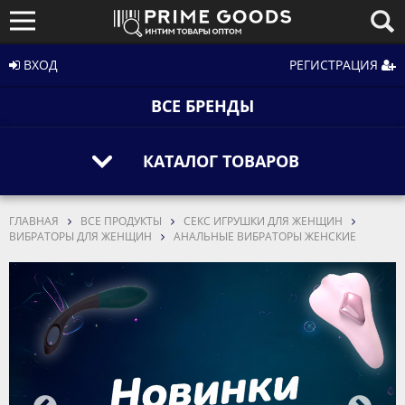
ВХОД
РЕГИСТРАЦИЯ
ВСЕ БРЕНДЫ
КАТАЛОГ ТОВАРОВ
ГЛАВНАЯ
ВСЕ ПРОДУКТЫ
СЕКС ИГРУШКИ ДЛЯ ЖЕНЩИН
ВИБРАТОРЫ ДЛЯ ЖЕНЩИН
АНАЛЬНЫЕ ВИБРАТОРЫ ЖЕНСКИЕ
Для того чтобы увидеть оптовые цены и
остатки на складе, авторизуйтесь или
пройдите регистрацию и подтверждение за
10 минут.
РЕГИСТРАЦИЯ
ЗАКРЫТЬ