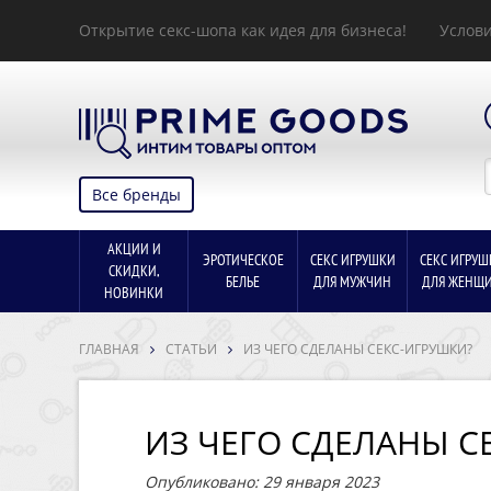
Открытие секс-шопа как идея для бизнеса!
Услови
Все бренды
АКЦИИ И
ЭРОТИЧЕСКОЕ
СЕКС ИГРУШКИ
СЕКС ИГРУШ
СКИДКИ,
БЕЛЬЕ
ДЛЯ МУЖЧИН
ДЛЯ ЖЕНЩ
НОВИНКИ
ГЛАВНАЯ
СТАТЬИ
ИЗ ЧЕГО СДЕЛАНЫ СЕКС-ИГРУШКИ?
ИЗ ЧЕГО СДЕЛАНЫ С
Опубликовано: 29 января 2023