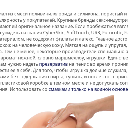
иал из смеси поливинилхлорида и силикона, пористый и
улярность у покупателей. Крупные бренды секс-индустр
ают ей оригинальное название. Если пробежаться взгля
идеть названия CyberSkin, SoftTouch, UR3, Futurotic, Fa
ериалом, не содержит фталаты и латекс. Главное достои
похож на человеческую кожу. Мягкая на ощупь и упруга
ха. Тем не менее, некоторые производители специально
ий аромат нежной, словно маршмеллоу, игрушки. Единств
 вам нужно надеть
презерватив
на пенис во время прони
ести ее в себя. Для того, чтобы игрушка дольше служил
ами без содержания спирта, сушить, и после этого при
 пластиковой коробке в темном месте и не допускать со
ния. Использовать со
смазками только на водной основе