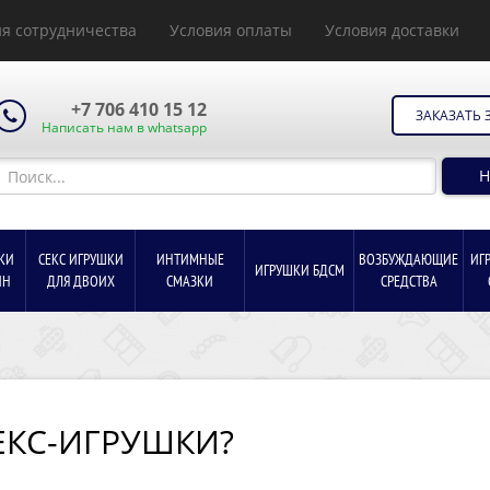
я сотрудничества
Условия оплаты
Условия доставки
+7 706 410 15 12
ЗАКАЗАТЬ 
Написать нам в whatsapp
Н
КИ
СЕКС ИГРУШКИ
ИНТИМНЫЕ
ВОЗБУЖДАЮЩИЕ
ИГ
ИГРУШКИ БДСМ
ИН
ДЛЯ ДВОИХ
СМАЗКИ
СРЕДСТВА
ЕКС-ИГРУШКИ?