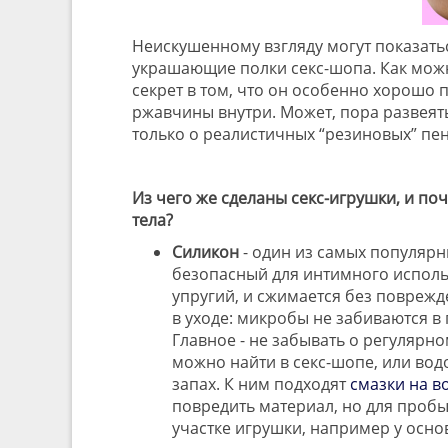
Неискушенному взгляду могут показат
украшающие полки секс-шопа. Как можно
секрет в том, что он особенно хорошо 
ржавчины внутри. Может, пора развеять
только о реалистичных “резиновых” пе
Из чего же сделаны секс-игрушки, и п
тела?
Силикон
- один из самых популярн
безопасный для интимного исполь
упругий, и сжимается без повреж
в уходе: микробы не забиваются в
Главное - не забывать о регулярн
можно найти в секс-шопе, или во
запах. К ним подходят
смазки на в
повредить материал, но для проб
участке игрушки, например у осн