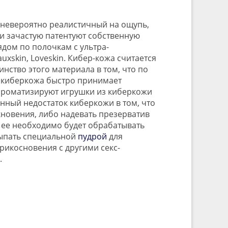
 невероятно реалистичный на ощупь,
ии зачастую патентуют собственную
дом по полочкам с ультра-
uxskin, Loveskin. Кибер-кожа считается
нство этого материала в том, что по
я, киберкожа быстро принимает
 ароматизируют игрушки из киберкожи
енный недостаток киберкожи в том, что
кновения, либо надевать презерватив
а, ее необходимо будет обрабатывать
сыпать специальной
пудрой
для
прикосновения с другими секс-
.