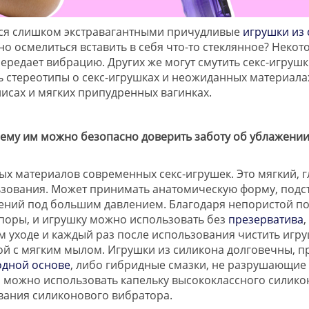
ься слишком экстравагантными причудливые
игрушки из 
 осмелиться вставить в себя что-то стеклянное? Некото
передает вибрацию. Других же могут смутить секс-игрушк
 стереотипы о секс-игрушках и неожиданных материалах,
нисах и мягких припудренных вагинках.
очему им можно безопасно доверить заботу об ублажени
ых материалов современных секс-игрушек. Это мягкий, 
зования. Может принимать анатомическую форму, подстр
дений под большим давлением. Благодаря непористой по
 поры, и игрушку можно использовать без
презерватива
ом уходе и каждый раз после использования чистить игр
дой с мягким мылом. Игрушки из силикона долговечны, 
одной основе
, либо гибридные смазки, не разрушающие
ы можно использовать капельку высококлассного силик
ования силиконового вибратора.