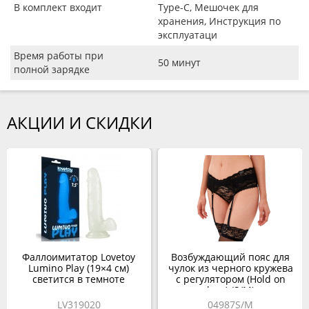
В комплект входит
Type-C, Мешочек для
хранения, Инструкция по
эксплуатаци
Время работы при
50 минут
полной зарядке
АКЦИИ И СКИДКИ
Фаллоимитатор Lovetoy
Возбуждающий пояс для
Lumino Play (19×4 см)
чулок из черного кружева
светится в темноте
с регулятором (Hold on
love) (S/M)
LV319020
04987S/M