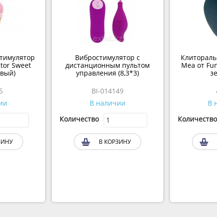
тимулятор
Вибростимулятор с
Клитораль
ator Sweet
дистанционным пультом
Mea от Fun
овый)
управления (8,3*3)
з
5
BI-014149
ии
В наличии
В 
Количество
Количество
ЗИНУ
В КОРЗИНУ