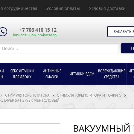
я сотрудничества
Условия оплаты
Условия доставки
+7 706 410 15 12
ЗАКАЗАТЬ 
Написать нам в whatsapp
Н
КИ
СЕКС ИГРУШКИ
ИНТИМНЫЕ
ВОЗБУЖДАЮЩИЕ
ИГ
ИГРУШКИ БДСМ
ИН
ДЛЯ ДВОИХ
СМАЗКИ
СРЕДСТВА
СТИМУЛЯТОРЫ КЛИТОРА
СТИМУЛЯТОРЫ КЛИТОРА И ТОЧКИ G
 DIVER SATISFYER МЕНТОЛОВЫЙ
ВАКУУМНЫЙ