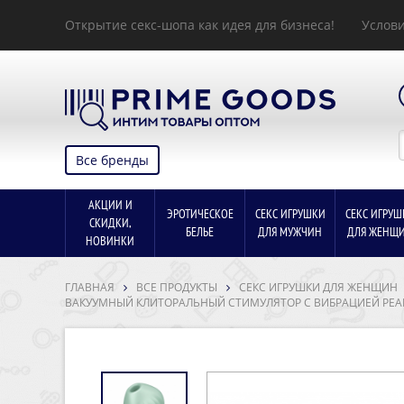
Открытие секс-шопа как идея для бизнеса!
Услови
Все бренды
АКЦИИ И
ЭРОТИЧЕСКОЕ
СЕКС ИГРУШКИ
СЕКС ИГРУШ
СКИДКИ,
БЕЛЬЕ
ДЛЯ МУЖЧИН
ДЛЯ ЖЕНЩ
НОВИНКИ
ГЛАВНАЯ
ВСЕ ПРОДУКТЫ
СЕКС ИГРУШКИ ДЛЯ ЖЕНЩИН
ВАКУУМНЫЙ КЛИТОРАЛЬНЫЙ СТИМУЛЯТОР С ВИБРАЦИЕЙ PEARL