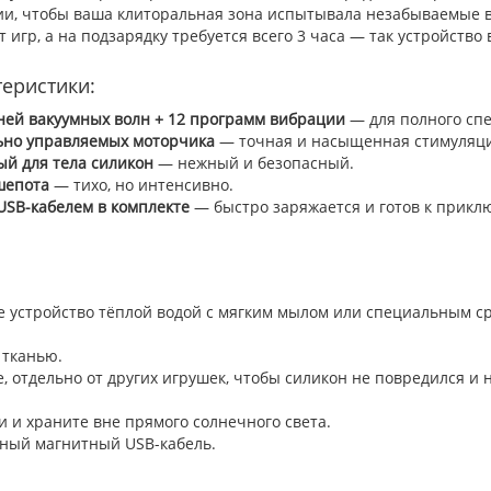
и, чтобы ваша клиторальная зона испытывала незабываемые в
т игр, а на подзарядку требуется всего 3 часа — так устройство
теристики:
ней вакуумных волн + 12 программ вибрации
— для полного спе
ьно управляемых моторчика
— точная и насыщенная стимуляци
й для тела силикон
— нежный и безопасный.
шепота
— тихо, но интенсивно.
USB-кабелем в комплекте
— быстро заряжается и готов к прикл
 устройство тёплой водой с мягким мылом или специальным с
 тканью.
, отдельно от других игрушек, чтобы силикон не повредился и 
 и храните вне прямого солнечного света.
тный магнитный USB-кабель.