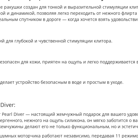
орме ракушки создан для тонкой и выразительной стимуляции кл
й и динамикой, позволяя легко переходить от нежного флирта
еальным спутником в дороге — когда хочется взять удовольстви
й для глубокой и чувственной стимуляции клитора.
зопасен для кожи, приятен на ощупь и легко поддерживается в
делает устройство безопасным в воде и простым в уходе.
Diver:
er Pearl Diver — настоящий жемчужный подарок для вашего уд
ергенного, нежного на ощупь силикона, он мягко заботится о 
емчужины делают его не только функциональным, но и эстети
шумных моторчика работают независимо, передавая 11 режимо