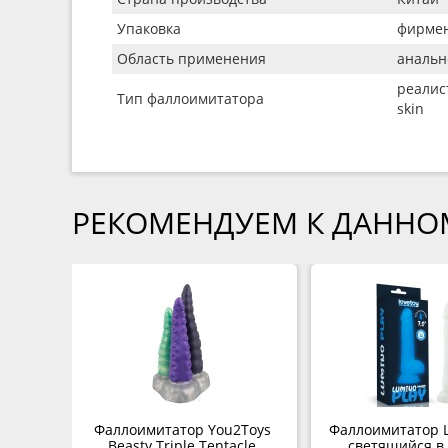
Упаковка
фирмен
Область применения
анальн
реалист
Тип фаллоимитатора
skin
РЕКОМЕНДУЕМ К ДАННО
 Soft
Фаллоимитатор You2Toys
Фаллоимитатор L
й
Beasty Triple Tentacle
светящийся в