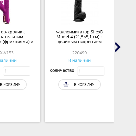
ор-кролик с
Фаллоимитатор SilexD
упательным
Model 4 (21,5×5,1 см) с
 (фрикциями) и
двойным покрытием
ной стимуляцией
черный
X-V153
220499
наличии
В наличии
Количество
Колич
В КОРЗИНУ
В КОРЗИНУ