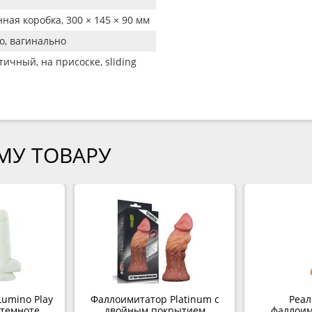
ная коробка, 300 × 145 × 90 мм
о, вагинально
ичный, на присоске, sliding
МУ ТОВАРУ
umino Play
Фаллоимитатор Platinum с
Реа
 темноте
двойным покрытием
фаллоим