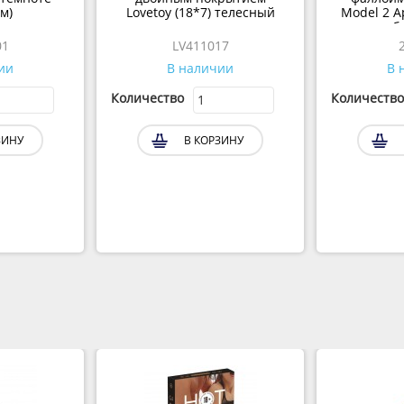
см)
Lovetoy (18*7) телесный
Model 2 Ap
б
01
LV411017
ии
В наличии
В 
Количество
Количество
ЗИНУ
В КОРЗИНУ