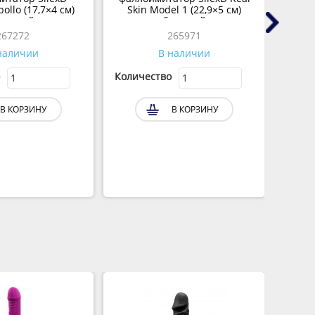
ollo (17,7×4 см)
Skin Model 1 (22,9×5 см)
ежевый
бежевый
267272
265971
наличии
В наличии
Количество
Колич
В КОРЗИНУ
В КОРЗИНУ
Скидк