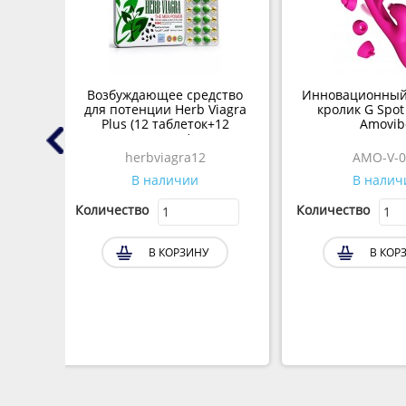
тор
Возбуждающее средство
Инновационный
м.)
для потенции Herb Viagra
кролик G Spot 
Plus (12 таблеток+12
Amovib
пилюль)
herbviagra12
AMO-V-0
В наличии
В налич
Количество
Количество
В КОРЗИНУ
В КОР