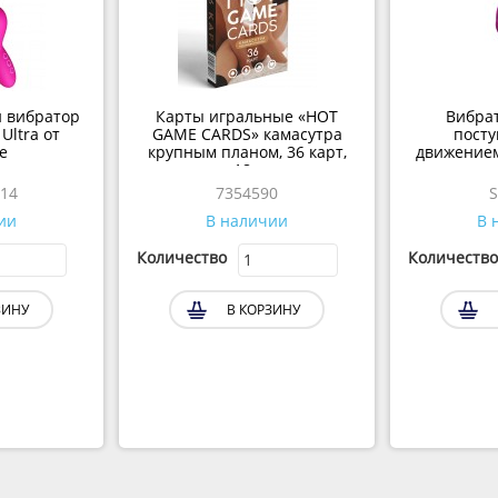
 вибратор
Карты игральные «HOT
Вибрат
Ultra от
GAME CARDS» камасутра
пост
e
крупным планом, 36 карт,
движением
18+
клитораль
14
7354590
S
ии
В наличии
В 
Количество
Количество
ЗИНУ
В КОРЗИНУ