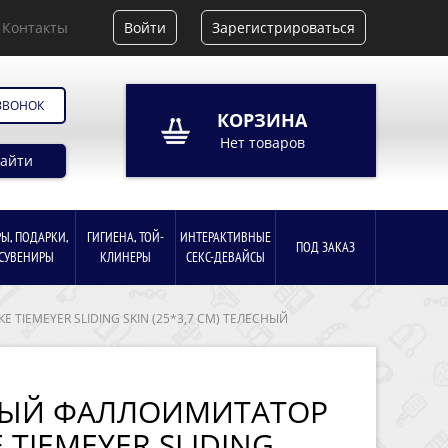
Контакты
Войти
Зарегистрироваться
ЗВОНОК
КОРЗИНА
Нет товаров
айти
РЫ, ПОДАРКИ,
ГИГИЕНА, ТОЙ-
ИНТЕРАКТИВНЫЕ
ПОД ЗАКАЗ
СУВЕНИРЫ
КЛИНЕРЫ
СЕКС-ДЕВАЙСЫ
IEMEYER SLIDING SKIN (25*3,7 СМ) ТЕЛЕСНЫЙ
НЫЙ ФАЛЛОИМИТАТОР
 TIEMEYER SLIDING