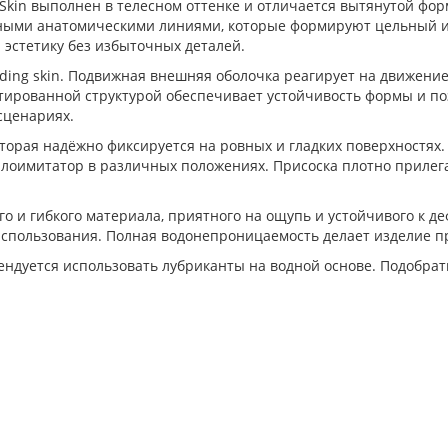
Skin выполнен в телесном оттенке и отличается вытянутой фор
анными анатомическими линиями, которые формируют цельный и
 эстетику без избыточных деталей.
ding skin. Подвижная внешняя оболочка реагирует на движени
тированной структурой обеспечивает устойчивость формы и по
сценариях.
орая надёжно фиксируется на ровных и гладких поверхностях.
аллоимитатор в различных положениях. Присоска плотно прилег
о и гибкого материала, приятного на ощупь и устойчивого к 
 использования. Полная водонепроницаемость делает изделие п
ендуется использовать лубриканты на водной основе. Подобра