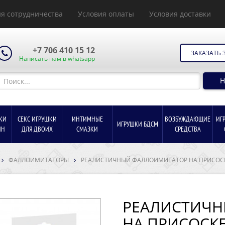
я сотрудничества
Условия оплаты
Условия доставки
+7 706 410 15 12
ЗАКАЗАТЬ 
Написать нам в whatsapp
Н
КИ
СЕКС ИГРУШКИ
ИНТИМНЫЕ
ВОЗБУЖДАЮЩИЕ
ИГ
ИГРУШКИ БДСМ
ИН
ДЛЯ ДВОИХ
СМАЗКИ
СРЕДСТВА
ФАЛЛОИМИТАТОРЫ
РЕАЛИСТИЧНЫЙ ФАЛЛОИМИТАТОР НА ПРИСОСКЕ T
РЕАЛИСТИЧ
НА ПРИСОСКЕ