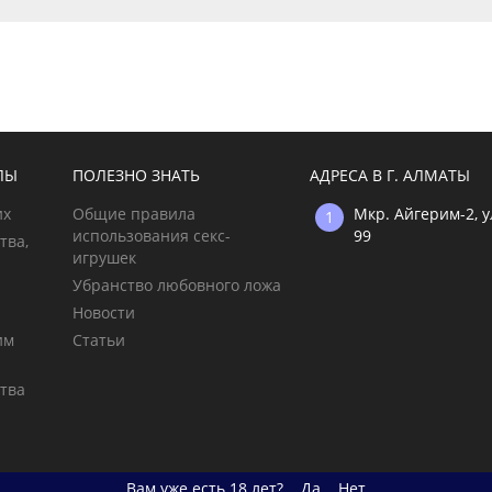
ЛЫ
ПОЛЕЗНО ЗНАТЬ
АДРЕСА В Г. АЛМАТЫ
их
Общие правила
Мкр. Айгерим-2, 
использования секс-
99
тва,
игрушек
Убранство любовного ложа
Новости
им
Статьи
тва
Вам уже есть 18 лет?
Да
Нет