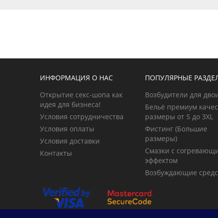
ИНФОРМАЦИЯ О НАС
ПОПУЛЯРНЫЕ РАЗДЕ
Открытие секс-шопа как
Возбудители для дво
идея для бизнеса!
Бельё премиум качес
Условия сотрудничества
размеры от S до 3XL
Условия оплаты
Фистинг (Большие
размеры)
Условия доставки
Смазки с согревающ
Контакты
эффектом
Возбуждающие средс