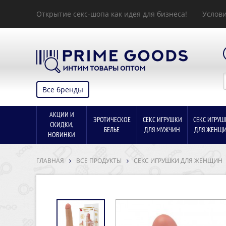
Открытие секс-шопа как идея для бизнеса!
Услови
Все бренды
АКЦИИ И
ЭРОТИЧЕСКОЕ
СЕКС ИГРУШКИ
СЕКС ИГРУШ
СКИДКИ,
БЕЛЬЕ
ДЛЯ МУЖЧИН
ДЛЯ ЖЕНЩ
НОВИНКИ
ГЛАВНАЯ
ВСЕ ПРОДУКТЫ
СЕКС ИГРУШКИ ДЛЯ ЖЕНЩИН