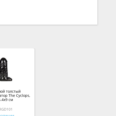
ой толстый
тор The Cyclops,
5.4х9 см
RGD101
наличии