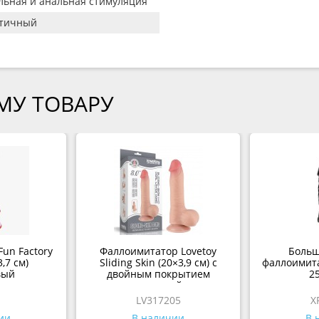
льная и анальная стимуляция
стичный
МУ ТОВАРУ
un Factory
Фаллоимитатор Lovetoy
Больш
,7 см)
Sliding Skin (20×3,9 см) с
фаллоимита
вый
двойным покрытием
2
телесный
LV317205
X
ии
В наличии
В 