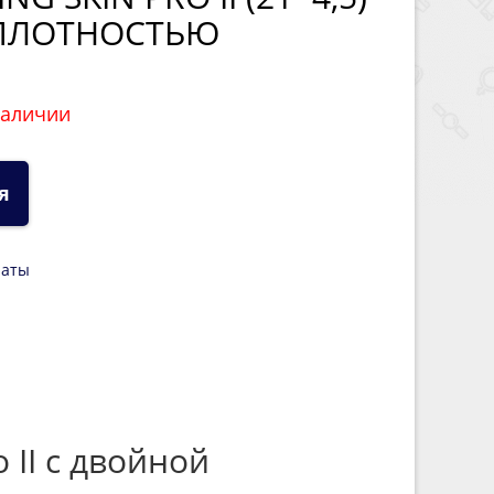
ПЛОТНОСТЬЮ
наличии
я
латы
 II с двойной