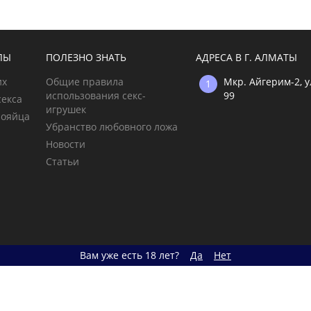
ЛЫ
ПОЛЕЗНО ЗНАТЬ
АДРЕСА В Г. АЛМАТЫ
их
Общие правила
Мкр. Айгерим-2, 
использования секс-
99
секса
игрушек
рояйца
Убранство любовного ложа
Новости
Статьи
Вам уже есть 18 лет?
Да
Нет