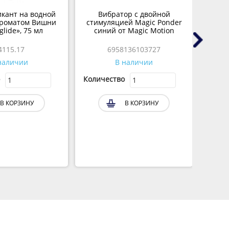
икант на водной
Вибратор с двойной
ароматом Вишни
стимуляцией Magic Ponder
ви
glide», 75 мл
синий от Magic Motion
4115.17
6958136103727
наличии
В наличии
Количество
Колич
В КОРЗИНУ
В КОРЗИНУ