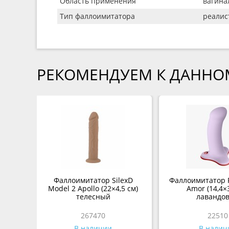
Область применения
вагина
Тип фаллоимитатора
реали
РЕКОМЕНДУЕМ К ДАННО
Фаллоимитатор SilexD
Фаллоимитатор F
Model 2 Apollo (22×4,5 см)
Amor (14,4×3
телесный
лавандо
267470
22510
В наличии
В налич