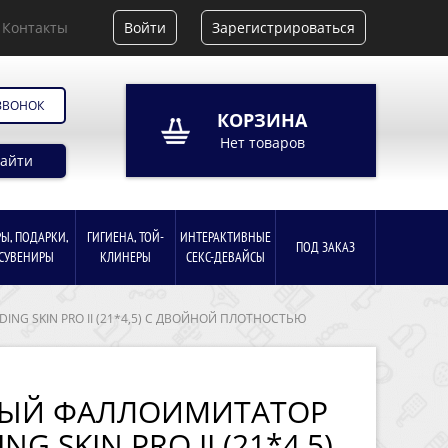
Контакты
Войти
Зарегистрироваться
ЗВОНОК
КОРЗИНА
Нет товаров
айти
РЫ, ПОДАРКИ,
ГИГИЕНА, ТОЙ-
ИНТЕРАКТИВНЫЕ
ПОД ЗАКАЗ
СУВЕНИРЫ
КЛИНЕРЫ
СЕКС-ДЕВАЙСЫ
NG SKIN PRO II (21*4,5) С ДВОЙНОЙ ПЛОТНОСТЬЮ
НЫЙ ФАЛЛОИМИТАТОР
NG SKIN PRO II (21*4,5)