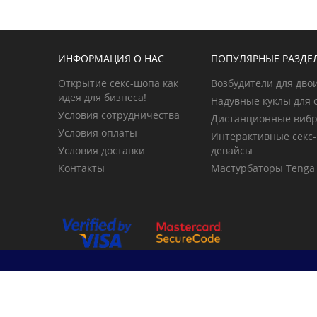
ИНФОРМАЦИЯ О НАС
ПОПУЛЯРНЫЕ РАЗДЕ
Открытие секс-шопа как
Возбудители для дво
идея для бизнеса!
Надувные куклы для 
Условия сотрудничества
Дистанционные виб
Условия оплаты
Интерактивные секс-
Условия доставки
девайсы
Контакты
Мастурбаторы Tenga
© 2026 primegoods.kz