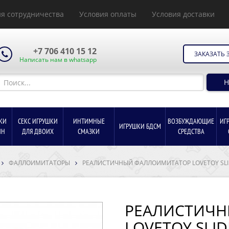
я сотрудничества
Условия оплаты
Условия доставки
+7 706 410 15 12
ЗАКАЗАТЬ 
Написать нам в whatsapp
Н
КИ
СЕКС ИГРУШКИ
ИНТИМНЫЕ
ВОЗБУЖДАЮЩИЕ
ИГ
ИГРУШКИ БДСМ
ИН
ДЛЯ ДВОИХ
СМАЗКИ
СРЕДСТВА
ФАЛЛОИМИТАТОРЫ
РЕАЛИСТИЧНЫЙ ФАЛЛОИМИТАТОР LOVETOY SLIDI
РЕАЛИСТИЧ
LOVETOY SLIDI