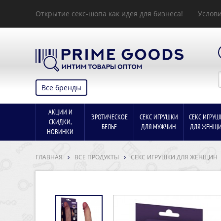
Открытие секс-шопа как идея для бизнеса!
Услови
Все бренды
АКЦИИ И
ЭРОТИЧЕСКОЕ
СЕКС ИГРУШКИ
СЕКС ИГРУШ
СКИДКИ,
БЕЛЬЕ
ДЛЯ МУЖЧИН
ДЛЯ ЖЕНЩ
НОВИНКИ
ГЛАВНАЯ
ВСЕ ПРОДУКТЫ
СЕКС ИГРУШКИ ДЛЯ ЖЕНЩИН