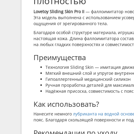
плотностью
Lovetoy Sliding Skin Pro II
— фаллоимитатор новог
Эта модель выполнена с использованием усове
ощущения от эрегированного тела.
Благодаря особой структуре материала, игрушк
настоящая кожа. Длина фаллоимитатора составл
на любых гладких поверхностях и совместимост
Преимущества
Технология Sliding Skin — имитация движ
Мягкий внешний слой и упругое внутрен
Гипоаллергенный медицинский силикон
Ручная проработка деталей для максима
Надёжная присоска, совместимость с поя
Как использовать?
Нанесите немного
лубриканта на водной основ
пояс. Благодаря скользящей поверхности и под
Рекомендации по уходу