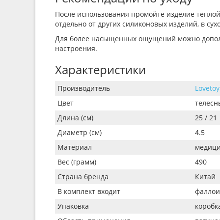
После использования промойте изделие тёплой
отдельно от других силиконовых изделий, в сух
Для более насыщенных ощущений можно допо
настроения.
Характеристики
Производитель
Lovetoy
Цвет
телесн
Длина (см)
25 / 21
Диаметр (см)
4.5
Материал
медици
Вес (грамм)
490
Страна бренда
Китай
В комплект входит
фаллои
Упаковка
коробк