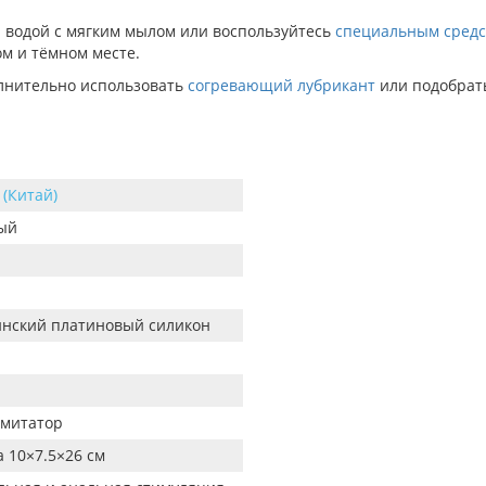
 водой с мягким мылом или воспользуйтесь
специальным средст
ом и тёмном месте.
лнительно использовать
согревающий лубрикант
или подобра
 (Китай)
ый
нский платиновый силикон
митатор
а 10×7.5×26 см