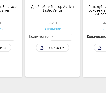
к Embrace
Двойной вибратор Adrien
Гель лубр
isfyer
Lastic Venus
основе с 
«Super
1
33791
4
ии
В наличии
В 
Количество
Количество
ЗИНУ
В КОРЗИНУ