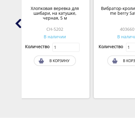
 (XL-
Хлопковая веревка для
Вибратор-кроли
шибари, на катушке,
me berry Sat
черная, 5 м
CH-5202
403660
В наличии
В налич
Количество
Количество
В КОРЗИНУ
В КОР