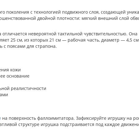
о поколения с технологией подвижного слоя, создающей уник
ршенствованной двойной плотности: мягкий внешний слой обво
а отличается невероятной тактильной чувствительностью. Она
яет 25 см, из которых 21 см — рабочая часть, диаметр — 4,5 с
ь с поясами для страпона.
ения кожи
нее основание
льной реалистичности
сами
е
на поверхность фаллоимитатора. Зафиксируйте игрушку на ро
атливой структуре игрушка подстраивается под каждое движени