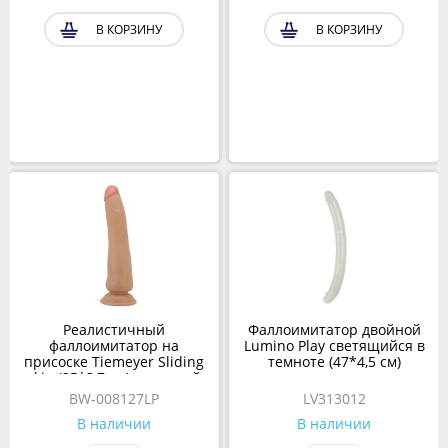
В КОРЗИНУ
В КОРЗИНУ
Реалистичный
Фаллоимитатор двойной
фаллоимитатор на
Lumino Play светящийся в
присоске Tiemeyer Sliding
темноте (47*4,5 см)
skin (25*3,7 см) телесный
BW-008127LP
LV313012
В наличии
В наличии