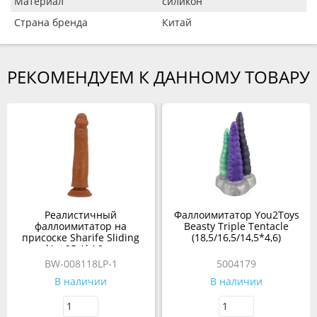
Материал
силикон
Страна бренда
Китай
РЕКОМЕНДУЕМ К ДАННОМУ ТОВАРУ
Реалистичный
Фаллоимитатор You2Toys
фаллоимитатор на
Beasty Triple Tentacle
присоске Sharife Sliding
(18,5/16,5/14,5*4,6)
skin, 25,4*4,8 см,
коричневый
BW-008118LP-1
5004179
В наличии
В наличии