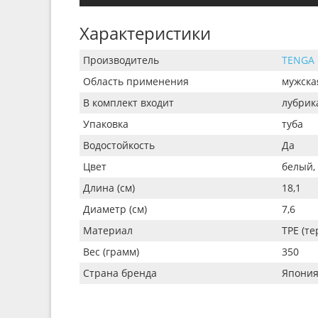
Характеристики
Производитель
TENGA
Область применения
мужска
В комплект входит
лубрик
Упаковка
туба
Водостойкость
Да
Цвет
белый,
Длина (см)
18,1
Диаметр (см)
7,6
Материал
TPE (т
Вес (грамм)
350
Страна бренда
Япони