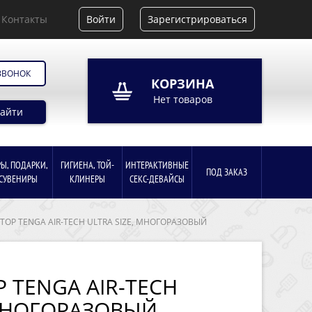
Контакты
Войти
Зарегистрироваться
ЗВОНОК
КОРЗИНА
Нет товаров
айти
РЫ, ПОДАРКИ,
ГИГИЕНА, ТОЙ-
ИНТЕРАКТИВНЫЕ
ПОД ЗАКАЗ
СУВЕНИРЫ
КЛИНЕРЫ
СЕКС-ДЕВАЙСЫ
ТОР TENGA AIR-TECH ULTRA SIZE, МНОГОРАЗОВЫЙ
 TENGA AIR-TECH
 МНОГОРАЗОВЫЙ