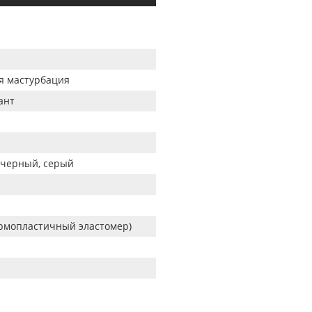
я мастурбация
ант
 черный, серый
ермопластичный эластомер)
я