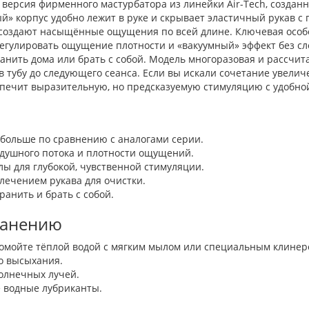
0% версия фирменного мастурбатора из линейки Air-Tech, созда
й» корпус удобно лежит в руке и скрывает эластичный рукав 
оздают насыщённые ощущения по всей длине. Ключевая особен
 регулировать ощущение плотности и «вакуумный» эффект без с
нить дома или брать с собой. Модель многоразовая и рассчит
в тубу до следующего сеанса. Если вы искали сочетание увелич
беспечит выразительную, но предсказуемую стимуляцию с удобн
 больше по сравнению с аналогами серии.
оздушного потока и плотности ощущений.
ы для глубокой, чувственной стимуляции.
лечением рукава для очистки.
анить и брать с собой.
ранению
ромойте тёплой водой с мягким мылом или специальным клинер
го высыхания.
солнечных лучей.
 водные лубриканты.