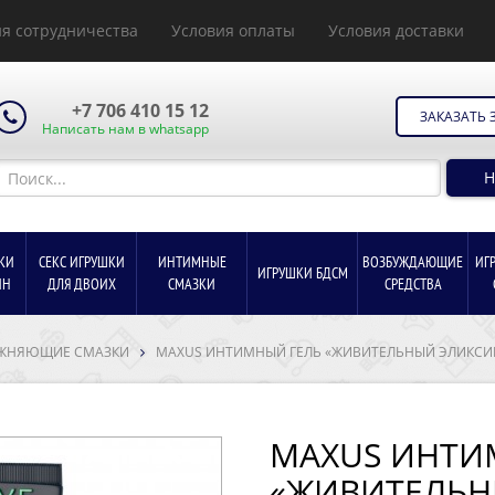
я сотрудничества
Условия оплаты
Условия доставки
+7 706 410 15 12
ЗАКАЗАТЬ 
Написать нам в whatsapp
Н
КИ
СЕКС ИГРУШКИ
ИНТИМНЫЕ
ВОЗБУЖДАЮЩИЕ
ИГ
ИГРУШКИ БДСМ
ИН
ДЛЯ ДВОИХ
СМАЗКИ
СРЕДСТВА
ЖНЯЮЩИЕ СМАЗКИ
MAXUS ИНТИМНЫЙ ГЕЛЬ «ЖИВИТЕЛЬНЫЙ ЭЛИКСИР (A
MAXUS ИНТИ
«ЖИВИТЕЛЬНЫ