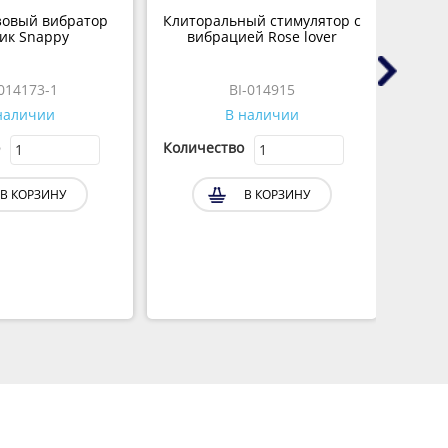
зовый вибратор
Клиторальный стимулятор с
Lov
ик Snappy
вибрацией Rose lover
-014173-1
BI-014915
наличии
В наличии
Количество
Колич
В КОРЗИНУ
В КОРЗИНУ