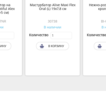
тор на
Мастурбатор Alive Maxi Flex
Нежно-ро
iful Alex
Oral (L) 19х7,8 см
крол
×5 см)
7NR
30738
BI
ии
В наличии
В 
Количество
Количество
ЗИНУ
В КОРЗИНУ