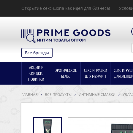
Открытие секс-шопа как идея для бизнеса!
Услови
Все бренды
АКЦИИ И
ЭРОТИЧЕСКОЕ
СЕКС ИГРУШКИ
СЕКС ИГРУШ
СКИДКИ,
БЕЛЬЕ
ДЛЯ МУЖЧИН
ДЛЯ ЖЕНЩ
НОВИНКИ
ГЛАВНАЯ
ВСЕ ПРОДУКТЫ
ИНТИМНЫЕ СМАЗКИ
УВЛА