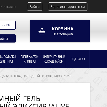
Контакты
Войти
Зарегистрироваться
ЗВОНОК
КОРЗИНА
Нет товаров
айти
РЫ, ПОДАРКИ,
ГИГИЕНА, ТОЙ-
ИНТЕРАКТИВНЫЕ
ПОД ЗАКАЗ
СУВЕНИРЫ
КЛИНЕРЫ
СЕКС-ДЕВАЙСЫ
LIVE ELIXIR)», НА ВОДНОЙ ОСНОВЕ, АЛОЭ, 75МЛ
МНЫЙ ГЕЛЬ
Й ЭЛИКСИР (ALIVE