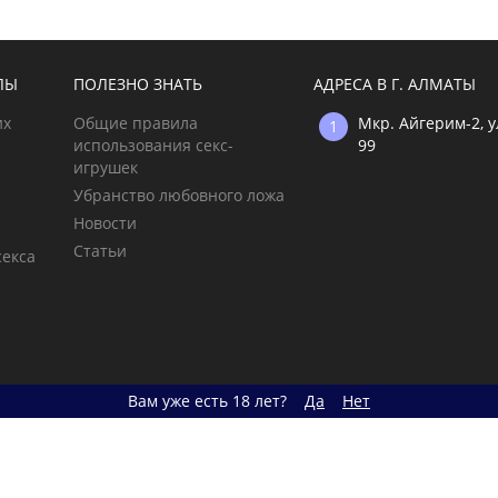
ЛЫ
ПОЛЕЗНО ЗНАТЬ
АДРЕСА В Г. АЛМАТЫ
их
Общие правила
Мкр. Айгерим-2, 
использования секс-
99
игрушек
Убранство любовного ложа
Новости
Статьи
секса
Вам уже есть 18 лет?
Да
Нет