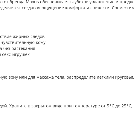
оэ от бренда Maxus обеспечивает глубокое увлажнение и продле
ределяется, создавая ощущение комфорта и свежести. Совмест
тствие жирных следов
т чувствительную кожу
а без растекания
и секс-игрушек
ную зону или для массажа тела, распределите лёгкими кругов
ой. Храните в закрытом виде при температуре от 5 °C до 25 °C,