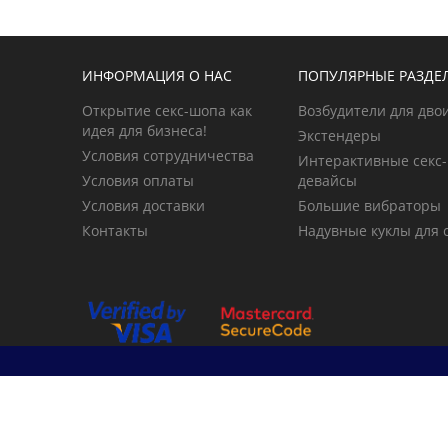
ИНФОРМАЦИЯ О НАС
ПОПУЛЯРНЫЕ РАЗДЕ
Открытие секс-шопа как
Возбудители для дво
идея для бизнеса!
Экстендеры
Условия сотрудничества
Интерактивные секс-
Условия оплаты
девайсы
Условия доставки
Большие вибраторы
Контакты
Надувные куклы для 
© 2026 primegoods.kz