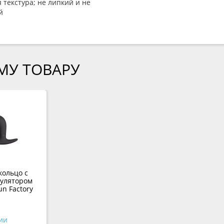
 текстура; не липкий и не
й
МУ ТОВАРУ
кольцо с
улятором
un Factory
ии