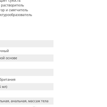
щает сухость
 растворитель
тор и смягчитель
руктурообразователь
ачный
ной основе
британия
5 мл)
льная, анальная, массаж тела