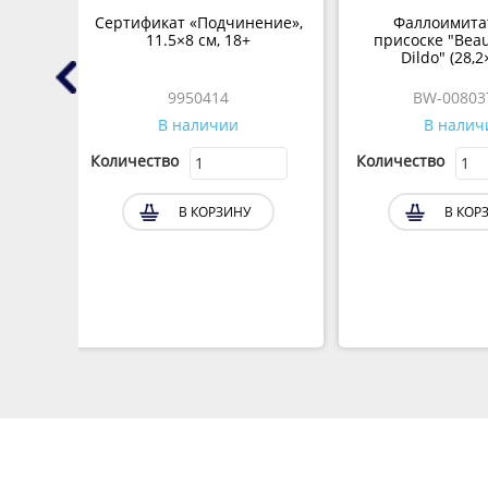
тка с
Сертификат «Подчинение»,
Фаллоимита
от
11.5×8 см, 18+
присоске "Beaut
 01
Dildo" (28,2
9950414
BW-00803
В наличии
В налич
Количество
Количество
В КОРЗИНУ
В КОР