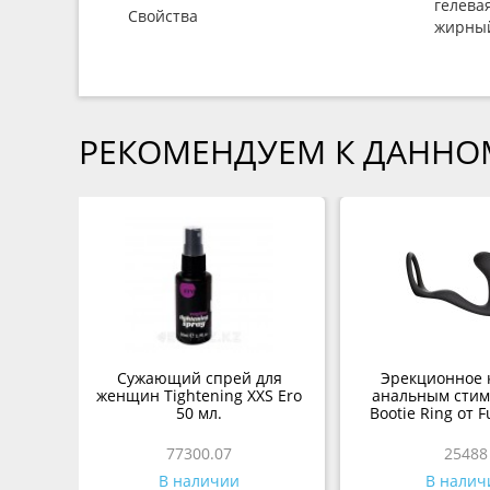
гелевая
Свойства
жирны
РЕКОМЕНДУЕМ К ДАННО
Сужающий спрей для
Эрекционное 
женщин Tightening XXS Ero
анальным стим
50 мл.
Bootie Ring от F
77300.07
25488
В наличии
В налич