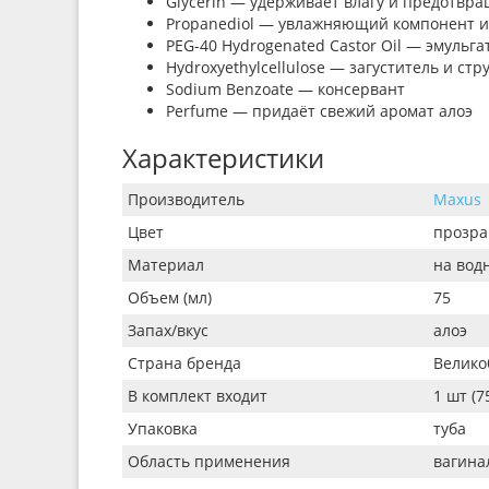
Glycerin — удерживает влагу и предотвра
Propanediol — увлажняющий компонент и
PEG-40 Hydrogenated Castor Oil — эмульга
Hydroxyethylcellulose — загуститель и ст
Sodium Benzoate — консервант
Perfume — придаёт свежий аромат алоэ
Характеристики
Производитель
Maxus
Цвет
прозр
Материал
на вод
Объем (мл)
75
Запах/вкус
алоэ
Страна бренда
Велико
В комплект входит
1 шт (7
Упаковка
туба
Область применения
вагина