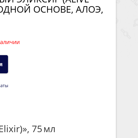
 ВОДНОЙ ОСНОВЕ, АЛОЭ,
наличии
я
латы
xir)», 75 мл