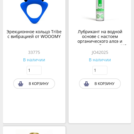
Эрекционное кольцо Tribe
Лубрикант на водной
с вибрацией от WOOOMY
основе с настоем
органического алоэ и
гиалуроновой кислоты/ JO
ALOE, 60 мл
33775
JO42025
В наличии
В наличии
В КОРЗИНУ
В КОРЗИНУ