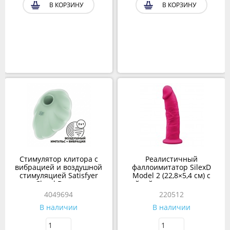
В КОРЗИНУ
В КОРЗИНУ
Стимулятор клитора с
Реалистичный
вибрацией и воздушной
фаллоимитатор SilexD
стимуляцией Satisfyer
Model 2 (22,8×5,4 см) с
Cloud Dancer
двойной плотностью, ярко-
розовый
4049694
220512
В наличии
В наличии