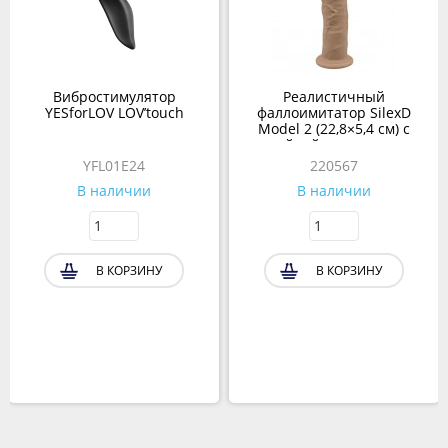
Вибростимулятор
Реалистичный
YESforLOV LOV’touch
фаллоимитатор SilexD
Model 2 (22,8×5,4 см) с
двойной плотностью
бежевый
YFL01E24
220567
В наличии
В наличии
В КОРЗИНУ
В КОРЗИНУ