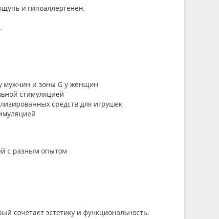
 ощупь и гипоаллергенен.
.
 у мужчин и зоны G у женщин
альной стимуляцией
ализированных средств для игрушек
тимуляцией
ей с разным опытом
рый сочетает эстетику и функциональность.