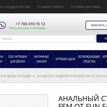
я сотрудничества
Условия оплаты
Условия доставки
+7 706 410 15 12
ЗАКАЗАТЬ 
Написать нам в whatsapp
Н
КИ
СЕКС ИГРУШКИ
ИНТИМНЫЕ
ВОЗБУЖДАЮЩИЕ
ИГ
ИГРУШКИ БДСМ
ИН
ДЛЯ ДВОИХ
СМАЗКИ
СРЕДСТВА
АНАЛЬНЫЕ ИГРУШКИ
АНАЛЬНЫЙ СТИМУЛЯТОР BOOTIE FEM ОТ FUN FA
АНАЛЬНЫЙ С
FEM ОТ FUN 