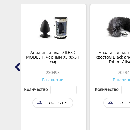
XD
Анальный плаг SILEXD
Анальный плаг
2х4,5
MODEL 1, черный XS (8х3,1
хвостом Black an
см)
Tail от Aliv
230498
70434
В наличии
В налич
Количество
Количество
В КОРЗИНУ
В КОР