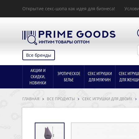
Открытие секс-шопа как идея для бизнеса!
Услови
Все бренды
АКЦИИ И
ЭРОТИЧЕСКОЕ
СЕКС ИГРУШКИ
СЕКС ИГРУШ
СКИДКИ,
БЕЛЬЕ
ДЛЯ МУЖЧИН
ДЛЯ ЖЕНЩ
НОВИНКИ
ГЛАВНАЯ
ВСЕ ПРОДУКТЫ
СЕКС ИГРУШКИ ДЛЯ ДВОИХ