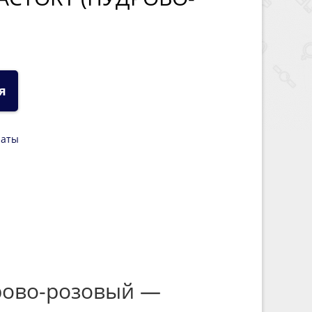
я
латы
дрово-розовый —