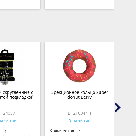
 скругленные с
Эрекционное кольцо Super
Куп
лтой подкладкой
donut Berry
H-24037
BI-210344-1
наличии
В наличии
Количество
Колич