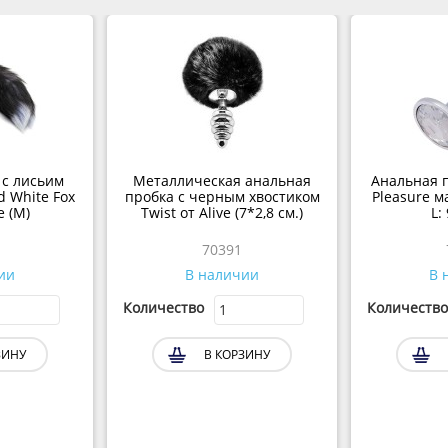
 с лисьим
Металлическая анальная
Анальная п
d White Fox
пробка с черным хвостиком
Pleasure м
e (M)
Twist от Alive (7*2,8 см.)
L:
70391
ии
В наличии
В 
Количество
Количество
ЗИНУ
В КОРЗИНУ