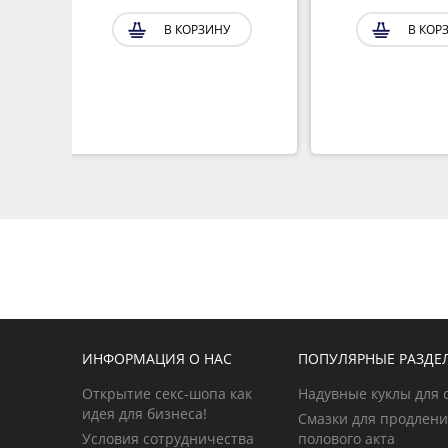
В КОРЗИНУ
В КОР
ИНФОРМАЦИЯ О НАС
ПОПУЛЯРНЫЕ РАЗДЕ
Открытие секс-шопа как
Надувные куклы для 
идея для бизнеса!
Смазки для продлен
Условия сотрудничества
полового акта