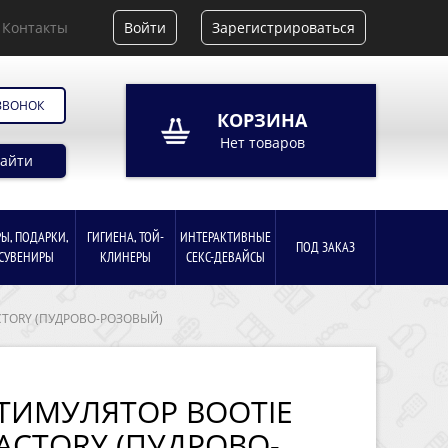
Контакты
Войти
Зарегистрироваться
ЗВОНОК
КОРЗИНА
Нет товаров
айти
РЫ, ПОДАРКИ,
ГИГИЕНА, ТОЙ-
ИНТЕРАКТИВНЫЕ
ПОД ЗАКАЗ
СУВЕНИРЫ
КЛИНЕРЫ
СЕКС-ДЕВАЙСЫ
CTORY (ПУДРОВО-РОЗОВЫЙ)
ТИМУЛЯТОР BOOTIE
FACTORY (ПУДРОВО-