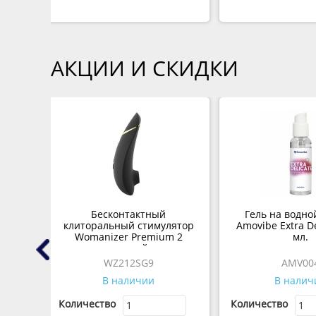
АКЦИИ И СКИДКИ
тор с
Бесконтактный
Гель на водно
er
клиторальный стимулятор
Amovibe Extra De
Womanizer Premium 2
мл.
черный
WZ212SG9
AMV00
В наличии
В налич
Количество
Количество