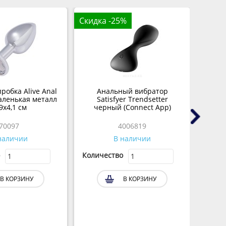
Скидка -25%
робка Alive Anal
Анальный вибратор
Ан
аленькая металл
Satisfyer Trendsetter
MODEL
 9х4,1 см
черный (Connect App)
70097
4006819
наличии
В наличии
Количество
Колич
В КОРЗИНУ
В КОРЗИНУ