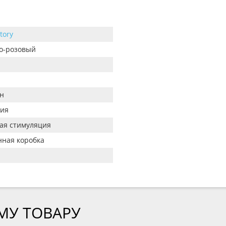
tory
о-розовый
н
ия
ая стимуляция
ная коробка
МУ ТОВАРУ