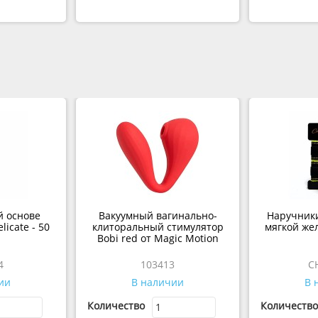
й основе
Вакуумный вагинально-
Наручники
licate - 50
клиторальный стимулятор
мягкой же
Bobi red от Magic Motion
4
103413
C
ии
В наличии
В 
Количество
Количество