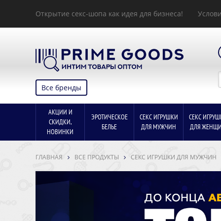
Открытие секс-шопа как идея для бизнеса!
Услови
Все бренды
АКЦИИ И
ЭРОТИЧЕСКОЕ
СЕКС ИГРУШКИ
СЕКС ИГРУШ
СКИДКИ,
БЕЛЬЕ
ДЛЯ МУЖЧИН
ДЛЯ ЖЕНЩ
НОВИНКИ
ГЛАВНАЯ
ВСЕ ПРОДУКТЫ
СЕКС ИГРУШКИ ДЛЯ МУЖЧИН