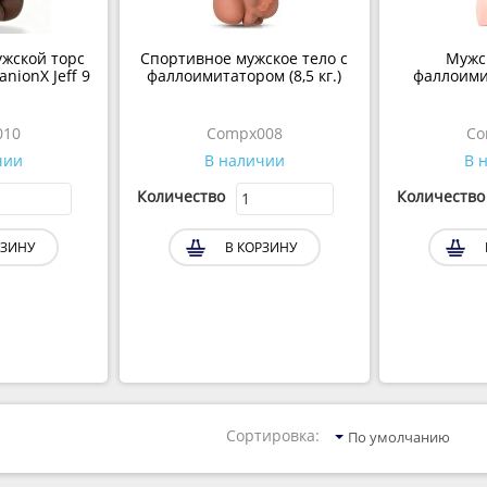
жской торс
Спортивное мужское тело с
Мужс
nionX Jeff 9
фаллоимитатором (8,5 кг.)
фаллоимит
010
Compx008
Co
чии
В наличии
В 
Количество
Количество
РЗИНУ
В КОРЗИНУ
Сортировка:
По умолчанию