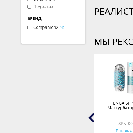
Под заказ
РЕАЛИС
БРЕНД
CompanionX
(4)
МЫ РЕК
Бесконтактный
TENGA SPI
ятор
клиторальный стимулятор
Мастурбатор
елый
Womanizer Liberty розовый
WZ11CM0200
SPN-00
В наличии
В налич