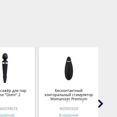
сажёр для пар
Бесконтактный
Тр
se "Domi" 2
клиторальный стимулятор
M
Womanizer Premium
черный/золотой
360599674
WZ092SG9
наличии
В наличии