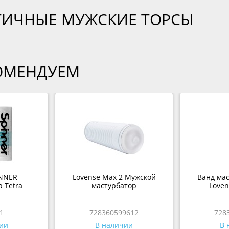
ТИЧНЫЕ МУЖСКИЕ ТОРСЫ
ОМЕНДУЕМ
NNER
Lovense Max 2 Мужской
Ванд мас
 Tetra
мастурбатор
Loven
1
728360599612
728
ии
В наличии
В 